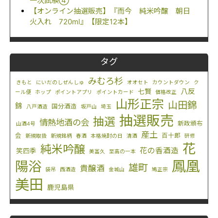
一次試験④
【オンライン抽選販売】『而今 純米吟醸 朝日
火入れ 720ml』【限定12本】
タグ
みむろ杉
きもと
にいだのしぜんしゅ
オオセト
カウントダウン
ク
八反
七賢
ール便
ホップ
ポイントアプリ
ポイントカード
価格改正
山形正宗
山田錦
錦
国分酒造
八戸酒造
坂戸山
埼玉
抽選販売
抽選
情熱地酒の会
新政頒布
山酒4号
産土
会
百十郎
新規取扱
新規銘柄
春酒
本格焼酎の日
清酒
研修
花
純米吟醸
花の香酒造
笑四季
美冨久
至高の一本
鳳凰
陽浴
雄町
貴醸酒
袋吊
西酒造
金城山
鳩正宗
美田
鹿児島県