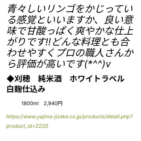
青々しいリンゴをかじってい
る感覚といいますか、良い意
味で甘酸っぱく爽やかな仕上
がりです!!どんな料理とも合
わせやすくプロの職人さんか
ら評価が高いです(*^^)v
◆刈穂 純米酒 ホワイトラベル
白麹仕込み
1800ml 2,940円
https://www.yajima-jizake.co.jp/products/detail.php?
product_id=2220