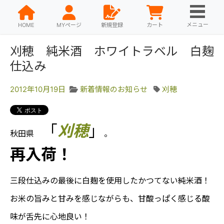
メニュー
HOME
MYページ
新規登録
カート
刈穂 純米酒 ホワイトラベル 白麹
仕込み
2012年10月19日
新着情報のお知らせ
刈穂
「
刈穂
」
秋田県
。
再入荷！
三段仕込みの最後に白麹を使用したかつてない純米酒！
お米の旨みと甘みを感じながらも、甘酸っぱく感じる酸
味が舌先に心地良い！