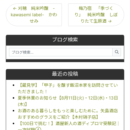
←
刈穂 純米吟醸 -
梅乃宿 「季づく
kawasemi label- かわ
り」 純米吟醸 しぼ
せみ
りたて生原酒
→
ブログ検索
最近の投稿
【蔵見学】「甲子」を醸す飯沼本家を訪問させてい
ただきました！
夏季休業のお知らせ【8月11日(火)・12日(水)・13日
(木)】
お酒のある暮らしをもっと楽しむために。矢島酒店
おすすめのグラスをご紹介【木村硝子店】
【100日で挑む！】酒屋新人の酒ディプロマ受験記｜
一次試験④