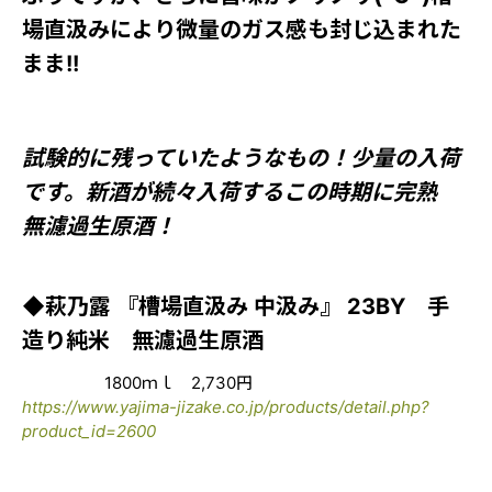
場直汲みにより微量のガス感も封じ込まれた
まま!!
試験的に残っていたようなもの！少量の入荷
です。新酒が続々入荷するこの時期に完熟
無濾過生原酒！
◆萩乃露 『槽場直汲み 中汲み』 23BY 手
造り純米 無濾過生原酒
1800ｍｌ 2,730円
https://www.yajima-jizake.co.jp/products/detail.php?
product_id=2600