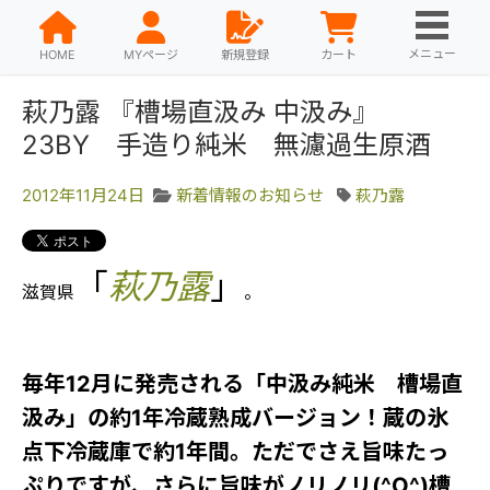
メニュー
HOME
MYページ
新規登録
カート
萩乃露 『槽場直汲み 中汲み』
23BY 手造り純米 無濾過生原酒
2012年11月24日
新着情報のお知らせ
萩乃露
「
萩乃露
」
滋賀県
。
毎年12月に発売される「中汲み純米 槽場直
汲み」の約1年冷蔵熟成バージョン！蔵の氷
点下冷蔵庫で約1年間。ただでさえ旨味たっ
ぷりですが、さらに旨味がノリノリ(^O^)槽