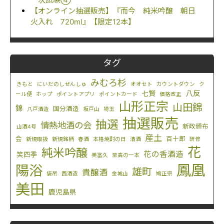
【オンライン抽選販売】『而今 純米吟醸 朝日
火入れ 720ml』【限定12本】
タグ
みむろ杉
きもと
にいだのしぜんしゅ
オオセト
カウントダウン
ク
八反
七賢
ール便
ホップ
ポイントアプリ
ポイントカード
価格改正
山形正宗
山田錦
錦
国分酒造
八戸酒造
坂戸山
埼玉
抽選販売
抽選
情熱地酒の会
新政頒布
山酒4号
産土
会
百十郎
新規取扱
新規銘柄
春酒
本格焼酎の日
清酒
研修
花
純米吟醸
花の香酒造
笑四季
美冨久
至高の一本
鳳凰
陽浴
雄町
貴醸酒
袋吊
西酒造
金城山
鳩正宗
美田
鹿児島県