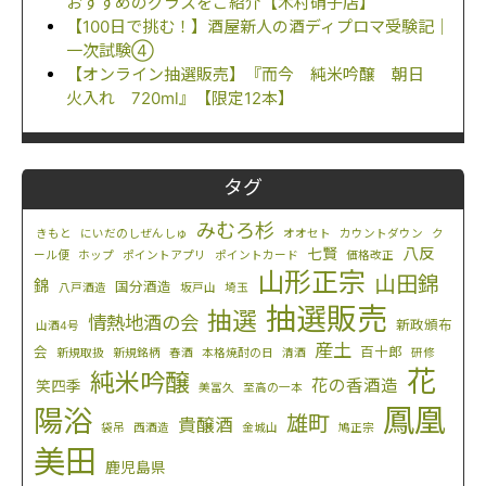
おすすめのグラスをご紹介【木村硝子店】
【100日で挑む！】酒屋新人の酒ディプロマ受験記｜
一次試験④
【オンライン抽選販売】『而今 純米吟醸 朝日
火入れ 720ml』【限定12本】
タグ
みむろ杉
きもと
にいだのしぜんしゅ
オオセト
カウントダウン
ク
八反
七賢
ール便
ホップ
ポイントアプリ
ポイントカード
価格改正
山形正宗
山田錦
錦
国分酒造
八戸酒造
坂戸山
埼玉
抽選販売
抽選
情熱地酒の会
新政頒布
山酒4号
産土
会
百十郎
新規取扱
新規銘柄
春酒
本格焼酎の日
清酒
研修
花
純米吟醸
花の香酒造
笑四季
美冨久
至高の一本
鳳凰
陽浴
雄町
貴醸酒
袋吊
西酒造
金城山
鳩正宗
美田
鹿児島県