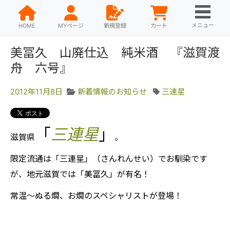
メニュー
HOME
MYページ
新規登録
カート
美冨久 山廃仕込 純米酒 『滋賀渡
舟 六号』
2012年11月8日
新着情報のお知らせ
三連星
「
三連星
」
滋賀県
。
限定流通は「三連星」（さんれんせい）でお馴染です
が、地元滋賀では「美冨久」が有名！
常温～ぬる燗、お燗のスペシャリストが登場！