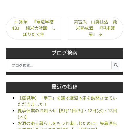
←
獺祭 『寒造早槽
美冨久 山廃仕込 純
48』 純米大吟醸 し
米熟成酒 『純米酵
ぼりたて生
房』
→
ブログ検索
最近の投稿
【蔵見学】「甲子」を醸す飯沼本家を訪問させてい
ただきました！
夏季休業のお知らせ【8月11日(火)・12日(水)・13日
(木)】
お酒のある暮らしをもっと楽しむために。矢島酒店