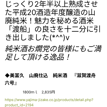
じっくり2年半以上熟成させ
た平成20酒造年度醸造の山
廃純米！魅力を秘める酒米
「渡船」の良さを十二分に引
き出しました(*^^)v
純米酒お燗党の皆様にもご満
足して頂ける逸品！
◆美冨久 山廃仕込 純米酒 『滋賀渡舟
六号』
1800ｍｌ 2,835円
https://www.yajima-jizake.co.jp/products/detail.php?
product_id=2194