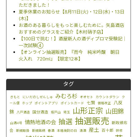
ただきました！
夏季休業のお知らせ【8月11日(火)・12日(水)・13日
(木)】
お酒のある暮らしをもっと楽しむために。矢島酒店
おすすめのグラスをご紹介【木村硝子店】
【100日で挑む！】酒屋新人の酒ディプロマ受験記｜
一次試験④
【オンライン抽選販売】『而今 純米吟醸 朝日
火入れ 720ml』【限定12本】
タグ
みむろ杉
きもと
にいだのしぜんしゅ
オオセト
カウントダウン
ク
八反
七賢
ール便
ホップ
ポイントアプリ
ポイントカード
価格改正
山形正宗
山田錦
錦
国分酒造
八戸酒造
坂戸山
埼玉
抽選販売
抽選
情熱地酒の会
新政頒布
山酒4号
産土
会
百十郎
新規取扱
新規銘柄
春酒
本格焼酎の日
清酒
研修