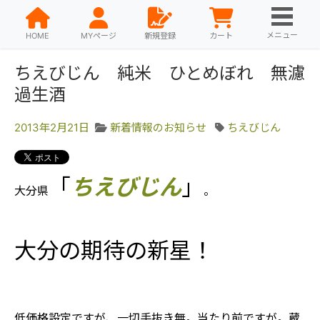
メニュー
HOME
MYページ
新規登録
カート
ちえびじん 純米 ひとめぼれ 無濾
過生酒
2013年2月21日
新着情報のお知らせ
ちえびじん
「
ちえびじん
」
大分県
。
大分の期待の新星！
低価格設定ですが、一切手抜き無。当たり前ですが。蔵