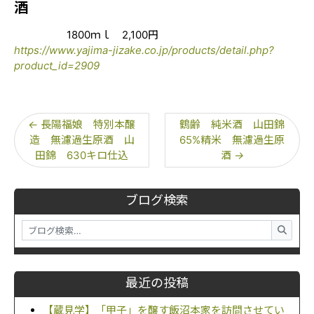
酒
1800ｍｌ 2,100円
https://www.yajima-jizake.co.jp/products/detail.php?
product_id=2909
←
長陽福娘 特別本醸
鶴齢 純米酒 山田錦
造 無濾過生原酒 山
65%精米 無濾過生原
田錦 630キロ仕込
酒
→
ブログ検索
最近の投稿
【蔵見学】「甲子」を醸す飯沼本家を訪問させてい