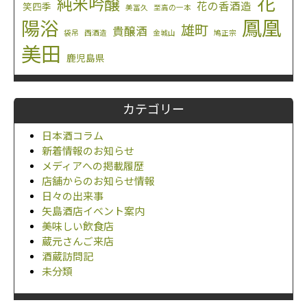
花
純米吟醸
花の香酒造
笑四季
美冨久
至高の一本
鳳凰
陽浴
雄町
貴醸酒
袋吊
西酒造
金城山
鳩正宗
美田
鹿児島県
カテゴリー
日本酒コラム
新着情報のお知らせ
メディアへの掲載履歴
店舗からのお知らせ情報
日々の出来事
矢島酒店イベント案内
美味しい飲食店
蔵元さんご来店
酒蔵訪問記
未分類