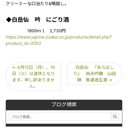
クリーミーな口当たり&喉越し。
◆白岳仙 吟 にごり酒
1800ｍｌ 2,730円
https://www.yajima-jizake.co.jp/products/detail.php?
product_id=3053
←
4月15日（月）、16
白岳仙 『あらばし
日（火）は連休となり
り』 純米吟醸 山田
ます。申し訳ありませ
錦 無濾過生酒
→
ん。
ブログ検索