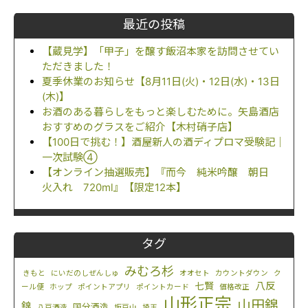
最近の投稿
【蔵見学】「甲子」を醸す飯沼本家を訪問させてい
ただきました！
夏季休業のお知らせ【8月11日(火)・12日(水)・13日
(木)】
お酒のある暮らしをもっと楽しむために。矢島酒店
おすすめのグラスをご紹介【木村硝子店】
【100日で挑む！】酒屋新人の酒ディプロマ受験記｜
一次試験④
【オンライン抽選販売】『而今 純米吟醸 朝日
火入れ 720ml』【限定12本】
タグ
みむろ杉
きもと
にいだのしぜんしゅ
オオセト
カウントダウン
ク
八反
七賢
ール便
ホップ
ポイントアプリ
ポイントカード
価格改正
山形正宗
山田錦
錦
国分酒造
八戸酒造
坂戸山
埼玉