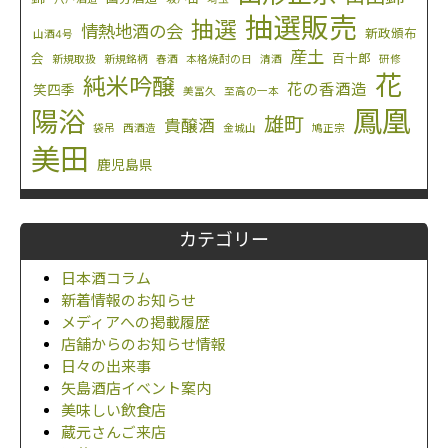
抽選販売
抽選
情熱地酒の会
新政頒布
山酒4号
産土
会
百十郎
新規取扱
新規銘柄
春酒
本格焼酎の日
清酒
研修
花
純米吟醸
花の香酒造
笑四季
美冨久
至高の一本
鳳凰
陽浴
雄町
貴醸酒
袋吊
西酒造
金城山
鳩正宗
美田
鹿児島県
カテゴリー
日本酒コラム
新着情報のお知らせ
メディアへの掲載履歴
店舗からのお知らせ情報
日々の出来事
矢島酒店イベント案内
美味しい飲食店
蔵元さんご来店