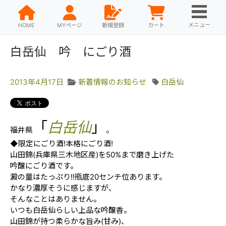
メニュー
HOME
MYページ
新規登録
カート
白岳仙 吟 にごり酒
2013年4月17日
新着情報のお知らせ
白岳仙
「
白岳仙
」
福井県
。
◆限定にごり酒!本格にごり酒!
山田錦(兵庫県三木地区産)を50%まで磨き上げた
吟醸にごり酒です。
澱の量はたっぷり!!瓶底20センチ位あります。
かなり濃厚そうに感じますが、
そんなことはありません。
いつも白岳仙らしい上品な吟醸香。
山田錦が持つ柔らかな旨み(甘み)、