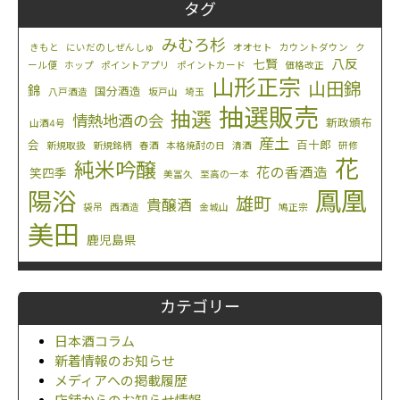
タグ
みむろ杉
きもと
にいだのしぜんしゅ
オオセト
カウントダウン
ク
八反
七賢
ール便
ホップ
ポイントアプリ
ポイントカード
価格改正
山形正宗
山田錦
錦
国分酒造
八戸酒造
坂戸山
埼玉
抽選販売
抽選
情熱地酒の会
新政頒布
山酒4号
産土
会
百十郎
新規取扱
新規銘柄
春酒
本格焼酎の日
清酒
研修
花
純米吟醸
花の香酒造
笑四季
美冨久
至高の一本
鳳凰
陽浴
雄町
貴醸酒
袋吊
西酒造
金城山
鳩正宗
美田
鹿児島県
カテゴリー
日本酒コラム
新着情報のお知らせ
メディアへの掲載履歴