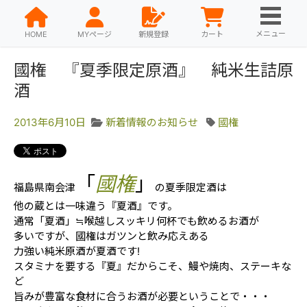
メニュー
HOME
MYページ
新規登録
カート
國権 『夏季限定原酒』 純米生詰原
酒
2013年6月10日
新着情報のお知らせ
國権
「
國権
」
福島県南会津
の夏季限定酒は
他の蔵とは一味違う『夏酒』です。
通常「夏酒」≒喉越しスッキリ何杯でも飲めるお酒が
多いですが、國権はガツンと飲み応えある
力強い純米原酒が夏酒です!
スタミナを要する『夏』だからこそ、鰻や焼肉、ステーキな
ど
旨みが豊富な食材に合うお酒が必要ということで・・・