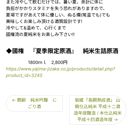
また冷やして飲むだけでは、暑い夏、余計に体に
負担がかかりスタミナを失う恐れがありますので、
夏場ですがあえて体に優しい、ぬる燗(常温でも)でも
美味しくお楽しみ頂ける酒質設計です!
冷やして&温めて、心行くまで
國権流の夏純米をお楽しみ下さい!!
◆國権 『夏季限定原酒』 純米生詰原酒
1800ｍｌ 2,800円
https://www.yajima-jizake.co.jp/products/detail.php?
product_id=3245
←
鶴齢 純米吟醸 に
菊姫『長期熟成酒』 山
ごり酒
廃仕込純米 平成十二酒
造年度醸造 / 本仕込純米
平成十四酒造年度
→