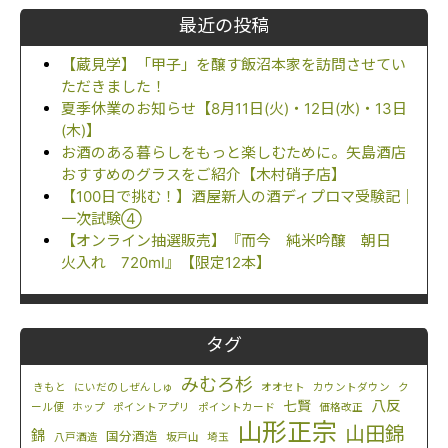
最近の投稿
【蔵見学】「甲子」を醸す飯沼本家を訪問させてい
ただきました！
夏季休業のお知らせ【8月11日(火)・12日(水)・13日
(木)】
お酒のある暮らしをもっと楽しむために。矢島酒店
おすすめのグラスをご紹介【木村硝子店】
【100日で挑む！】酒屋新人の酒ディプロマ受験記｜
一次試験④
【オンライン抽選販売】『而今 純米吟醸 朝日
火入れ 720ml』【限定12本】
タグ
みむろ杉
きもと
にいだのしぜんしゅ
オオセト
カウントダウン
ク
八反
七賢
ール便
ホップ
ポイントアプリ
ポイントカード
価格改正
山形正宗
山田錦
錦
国分酒造
八戸酒造
坂戸山
埼玉