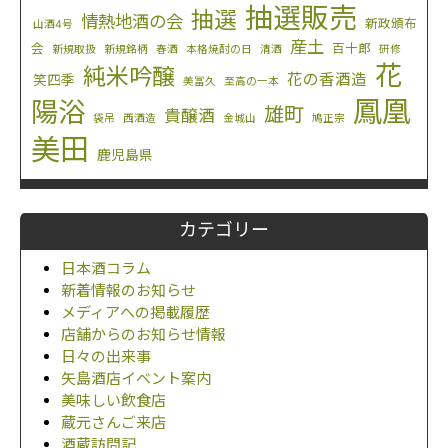
抽選販売
抽選
情熱地酒の会
新政頒布
山酒4号
産土
会
百十郎
新規取扱
新規銘柄
春酒
本格焼酎の日
清酒
研修
花
純米吟醸
花の香酒造
笑四季
美冨久
至高の一本
鳳凰
陽浴
雄町
貴醸酒
袋吊
西酒造
金城山
鳩正宗
美田
鹿児島県
カテゴリー
日本酒コラム
新着情報のお知らせ
メディアへの掲載履歴
店舗からのお知らせ情報
日々の出来事
矢島酒店イベント案内
美味しい飲食店
蔵元さんご来店
酒蔵訪問記