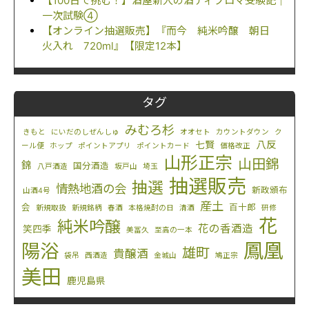
【100日で挑む！】酒屋新人の酒ディプロマ受験記｜
一次試験④
【オンライン抽選販売】『而今 純米吟醸 朝日
火入れ 720ml』【限定12本】
タグ
みむろ杉
きもと
にいだのしぜんしゅ
オオセト
カウントダウン
ク
八反
七賢
ール便
ホップ
ポイントアプリ
ポイントカード
価格改正
山形正宗
山田錦
錦
国分酒造
八戸酒造
坂戸山
埼玉
抽選販売
抽選
情熱地酒の会
新政頒布
山酒4号
産土
会
百十郎
新規取扱
新規銘柄
春酒
本格焼酎の日
清酒
研修
花
純米吟醸
花の香酒造
笑四季
美冨久
至高の一本
鳳凰
陽浴
雄町
貴醸酒
袋吊
西酒造
金城山
鳩正宗
美田
鹿児島県