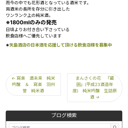
而今の中でも花形酒となっている酒米です。
両酒米の長所を存分に引き出した
ワンランク上の純米酒。
※1800mlのみの発売
日頃よりお付き合い下さっている
飲食店様へご優先しています
※
矢島酒店の日本酒を応援して頂ける飲食店様を募集中
←
寫楽 酒未来 純米
まんさくの花 『蔵
吟醸 ＆ 寫楽 羽州
囲』(平成23酒造年
誉 純米酒
度) 純米吟醸 生詰原
酒
→
ブログ検索