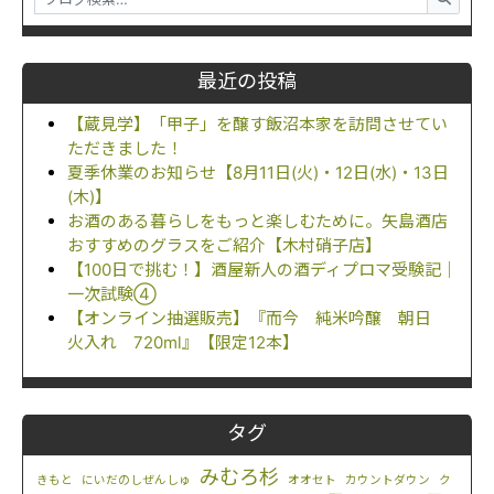
最近の投稿
【蔵見学】「甲子」を醸す飯沼本家を訪問させてい
ただきました！
夏季休業のお知らせ【8月11日(火)・12日(水)・13日
(木)】
お酒のある暮らしをもっと楽しむために。矢島酒店
おすすめのグラスをご紹介【木村硝子店】
【100日で挑む！】酒屋新人の酒ディプロマ受験記｜
一次試験④
【オンライン抽選販売】『而今 純米吟醸 朝日
火入れ 720ml』【限定12本】
タグ
みむろ杉
きもと
にいだのしぜんしゅ
オオセト
カウントダウン
ク