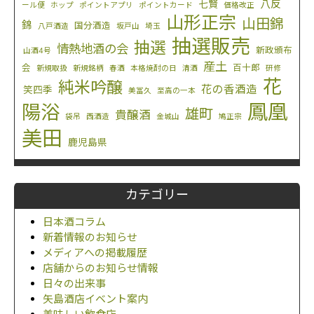
八反
七賢
ール便
ホップ
ポイントアプリ
ポイントカード
価格改正
山形正宗
山田錦
錦
国分酒造
八戸酒造
坂戸山
埼玉
抽選販売
抽選
情熱地酒の会
新政頒布
山酒4号
産土
会
百十郎
新規取扱
新規銘柄
春酒
本格焼酎の日
清酒
研修
花
純米吟醸
花の香酒造
笑四季
美冨久
至高の一本
鳳凰
陽浴
雄町
貴醸酒
袋吊
西酒造
金城山
鳩正宗
美田
鹿児島県
カテゴリー
日本酒コラム
新着情報のお知らせ
メディアへの掲載履歴
店舗からのお知らせ情報
日々の出来事
矢島酒店イベント案内