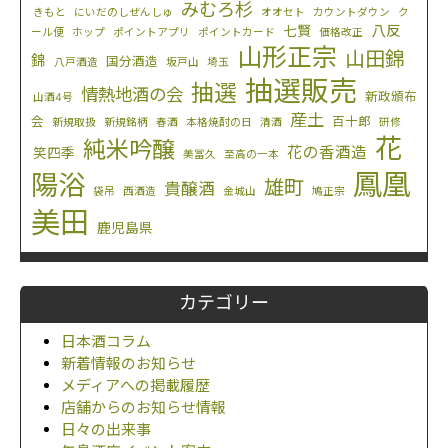
みむろ杉
きもと
にいだのしぜんしゅ
オオセト
カウントダウン
ク
八反
七賢
ール便
ホップ
ポイントアプリ
ポイントカード
価格改正
山形正宗
山田錦
錦
国分酒造
八戸酒造
坂戸山
埼玉
抽選販売
抽選
情熱地酒の会
新政頒布
山酒4号
産土
会
百十郎
新規取扱
新規銘柄
春酒
本格焼酎の日
清酒
研修
花
純米吟醸
花の香酒造
笑四季
美冨久
至高の一本
鳳凰
陽浴
雄町
貴醸酒
袋吊
西酒造
金城山
鳩正宗
美田
鹿児島県
カテゴリー
日本酒コラム
新着情報のお知らせ
メディアへの掲載履歴
店舗からのお知らせ情報
日々の出来事