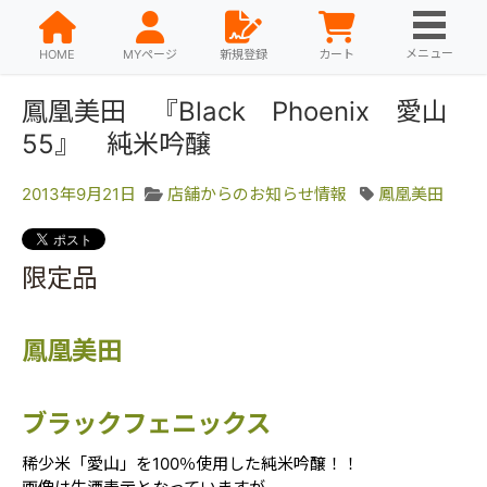
メニュー
HOME
MYページ
新規登録
カート
鳳凰美田 『Black Phoenix 愛山
55』 純米吟醸
2013年9月21日
店舗からのお知らせ情報
鳳凰美田
限定品
鳳凰美田
ブラックフェニックス
稀少米「愛山」を100％使用した純米吟醸！！