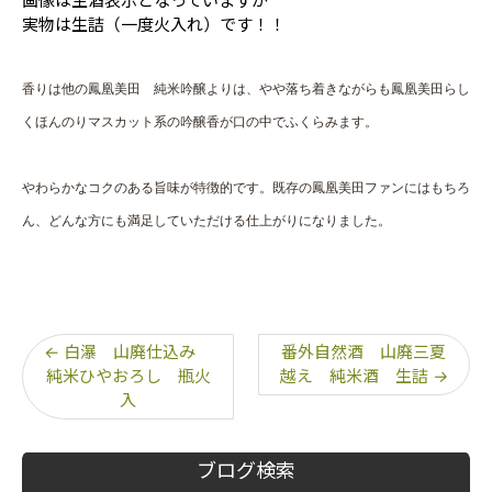
画像は生酒表示となっていますが
実物は生詰（一度火入れ）です！！
香りは他の鳳凰美田 純米吟醸よりは、やや落ち着きながらも
鳳凰美田らし
くほんのりマスカット系の吟醸香が口の中でふくらみます。
やわらかなコクのある旨味が特徴的です。既存の鳳凰美田ファンには
もちろ
ん、どんな方にも満足していただける仕上がりになりました。
←
白瀑 山廃仕込み
番外自然酒 山廃三夏
純米ひやおろし 瓶火
越え 純米酒 生詰
→
入
ブログ検索