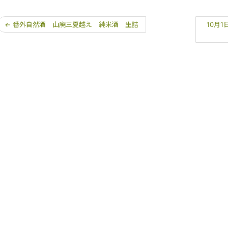
←
番外自然酒 山廃三夏越え 純米酒 生詰
10月