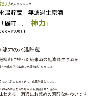
龍力
の人気シリーズ
氷温貯蔵 無濾過生原酒
神力
「
雄町
」
「
」
、
どちらも再入場！！
※龍力の氷温貯蔵
厳寒期に搾った純米酒の無濾過生原酒を
蔵内の
氷点下冷蔵庫で氷温熟成させました。
柔らかな旨みも出てきて、氷温貯蔵ならでは、
新酒時の鮮度を保ちながらも
濃縮された旨みが
味わえる、酒通にお薦めの濃醇な味わいです
。