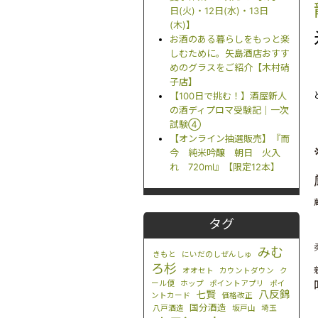
日(火)・12日(水)・13日
(木)】
お酒のある暮らしをもっと楽
しむために。矢島酒店おすす
めのグラスをご紹介【木村硝
子店】
【100日で挑む！】酒屋新人
の酒ディプロマ受験記｜一次
試験④
【オンライン抽選販売】『而
今 純米吟醸 朝日 火入
れ 720ml』【限定12本】
タグ
みむ
きもと
にいだのしぜんしゅ
ろ杉
オオセト
カウントダウン
ク
ール便
ホップ
ポイントアプリ
ポイ
八反錦
七賢
ントカード
価格改正
国分酒造
八戸酒造
坂戸山
埼玉