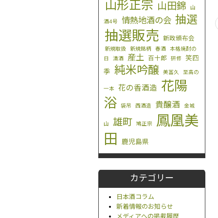
山形正宗
山田錦
山
抽選
情熱地酒の会
酒4号
抽選販売
新政頒布会
新規取扱
新規銘柄
春酒
本格焼酎の
産土
笑四
百十郎
日
清酒
研修
純米吟醸
季
美冨久
至高の
花陽
花の香酒造
一本
浴
貴醸酒
袋吊
西酒造
金城
鳳凰美
雄町
山
鳩正宗
田
鹿児島県
カテゴリー
日本酒コラム
新着情報のお知らせ
メディアへの掲載履歴