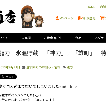
HOME
店舗
MYページ
新規登録
ワイン
果実酒
八街産落花生
食品
木グラ
龍力 氷温貯蔵 「神力」／「雄町」 
2013年9月21日
店舗からのお知らせ情報
龍力
少々再入荷まで空いてしまいました<m(__)m>
冷蔵庫がパンパンでした(>_<)
お待たせしました!(^^)! ご案内します♪