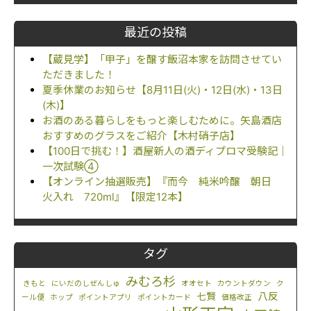
最近の投稿
【蔵見学】「甲子」を醸す飯沼本家を訪問させてい
ただきました！
夏季休業のお知らせ【8月11日(火)・12日(水)・13日
(木)】
お酒のある暮らしをもっと楽しむために。矢島酒店
おすすめのグラスをご紹介【木村硝子店】
【100日で挑む！】酒屋新人の酒ディプロマ受験記｜
一次試験④
【オンライン抽選販売】『而今 純米吟醸 朝日
火入れ 720ml』【限定12本】
タグ
みむろ杉
きもと
にいだのしぜんしゅ
オオセト
カウントダウン
ク
八反
七賢
ール便
ホップ
ポイントアプリ
ポイントカード
価格改正