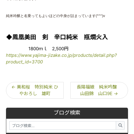
純米吟醸と名乗ってもよいほどの中身が詰まっています(*^^)v
◆鳳凰美田 剣 辛口純米 瓶燗火入
1800ｍｌ 2,500円
https://www.yajima-jizake.co.jp/products/detail.php?
product_id=3700
←
美和桜 特別純米 ひ
長陽福娘 純米吟醸
やおろし 雄町
山田錦 山口9E
→
ブログ検索