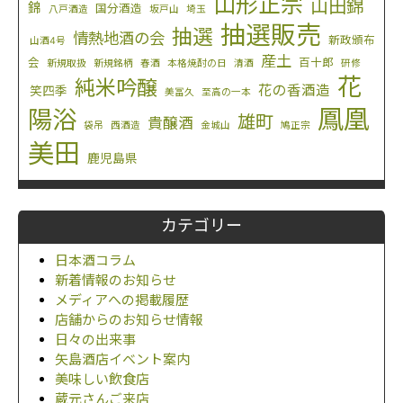
山形正宗
山田錦
錦
国分酒造
八戸酒造
坂戸山
埼玉
抽選販売
抽選
情熱地酒の会
新政頒布
山酒4号
産土
会
百十郎
新規取扱
新規銘柄
春酒
本格焼酎の日
清酒
研修
花
純米吟醸
花の香酒造
笑四季
美冨久
至高の一本
鳳凰
陽浴
雄町
貴醸酒
袋吊
西酒造
金城山
鳩正宗
美田
鹿児島県
カテゴリー
日本酒コラム
新着情報のお知らせ
メディアへの掲載履歴
店舗からのお知らせ情報
日々の出来事
矢島酒店イベント案内
美味しい飲食店
蔵元さんご来店