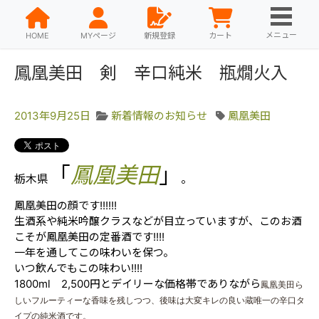
メニュー
HOME
MYページ
新規登録
カート
鳳凰美田 剣 辛口純米 瓶燗火入
2013年9月25日
新着情報のお知らせ
鳳凰美田
「
鳳凰美田
」
栃木県
。
鳳凰美田の顔です!!!!!!
生酒系や純米吟醸クラスなどが目立っていますが、このお酒
こそが鳳凰美田の定番酒です!!!!
一年を通してこの味わいを保つ。
いつ飲んでもこの味わい!!!!
1800ml 2,500円とデイリーな価格帯でありながら
鳳凰美田ら
しいフルーティーな香味を残しつつ、後味は大変キレの良い
蔵唯一の辛口タ
イプの純米酒です。