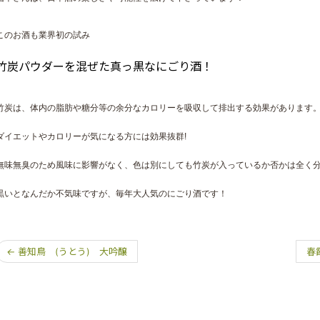
このお酒も業界初の試み
竹炭パウダーを混ぜた真っ黒なにごり酒！
竹炭は、体内の脂肪や糖分等の余分なカロリーを吸収して排出する
効果があります
ダイエットやカロリーが気になる方には効果抜群!
無味無臭のため風味に影響がなく、色は別にしても竹炭が入っているか
否かは全く
黒いとなんだか不気味ですが、毎年大人気のにごり酒です！
←
善知鳥 (うとう) 大吟醸
春