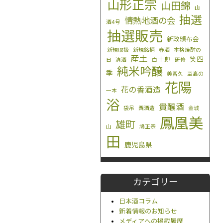
山形正宗
山田錦
山
抽選
情熱地酒の会
酒4号
抽選販売
新政頒布会
新規取扱
新規銘柄
春酒
本格焼酎の
産土
笑四
百十郎
日
清酒
研修
純米吟醸
季
美冨久
至高の
花陽
花の香酒造
一本
浴
貴醸酒
袋吊
西酒造
金城
鳳凰美
雄町
山
鳩正宗
田
鹿児島県
カテゴリー
日本酒コラム
新着情報のお知らせ
メディアへの掲載履歴