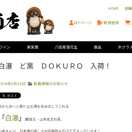
HOME
店舗
MYページ
新規登録
ワイン
果実酒
八街産落花生
食品
木グラ
白瀑 ど黒 ＤＯＫＵＲＯ 入荷！
2014年5月24日
新着情報のお知らせ
次から次へと新たなお酒を生み出してくれる
「
白瀑
」
醸造元・山本友文社長。
山本さんは、
日本酒の楽しさや可能性を広げて下さっています！