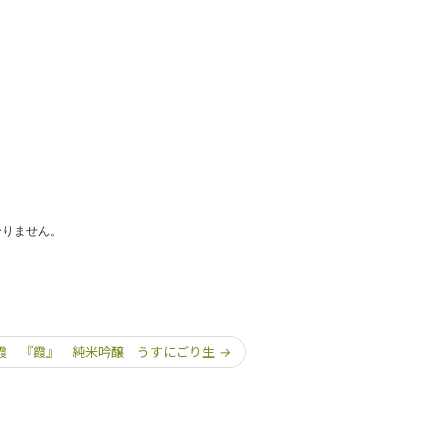
。
分りません。
霞 『霞』 純米吟醸 うすにごり生
→