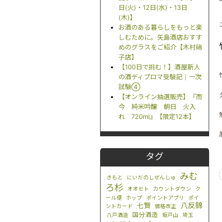
日(火)・12日(水)・13日
(木)】
お酒のある暮らしをもっと楽
しむために。矢島酒店おすす
めのグラスをご紹介【木村硝
子店】
【100日で挑む！】酒屋新人
の酒ディプロマ受験記｜一次
試験④
【オンライン抽選販売】『而
今 純米吟醸 朝日 火入
れ 720ml』【限定12本】
タグ
みむ
きもと
にいだのしぜんしゅ
ろ杉
オオセト
カウントダウン
ク
ール便
ホップ
ポイントアプリ
ポイ
八反錦
七賢
ントカード
価格改正
国分酒造
八戸酒造
坂戸山
埼玉