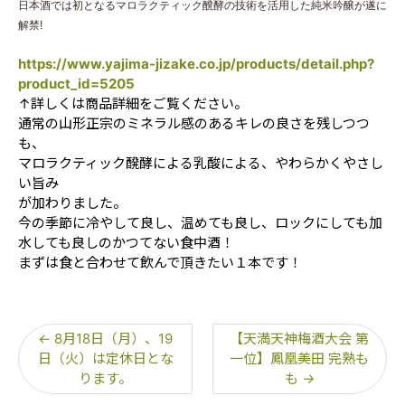
日本酒では初となるマロラクティック醗酵の技術を活用した純米吟醸が遂に
解禁!
https://www.yajima-jizake.co.jp/products/detail.php?
product_id=5205
↑詳しくは商品詳細をご覧ください。
通常の山形正宗のミネラル感のあるキレの良さを残しつつ
も、
マロラクティック醗酵による乳酸による、やわらかくやさし
い旨み
が加わりました。
今の季節に冷やして良し、温めても良し、ロックにしても加
水しても良しのかつてない食中酒！
まずは食と合わせて飲んで頂きたい１本です！
←
8月18日（月）、19
【天満天神梅酒大会 第
日（火）は定休日とな
一位】鳳凰美田 完熟も
ります。
も
→