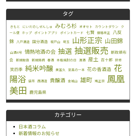
タグ
みむろ杉
きもと
にいだのしぜんしゅ
オオセト
カウントダウン
ク
八反
七賢
ール便
ホップ
ポイントアプリ
ポイントカード
価格改正
山形正宗
山田錦
錦
国分酒造
八戸酒造
坂戸山
埼玉
抽選販売
抽選
情熱地酒の会
新政頒布
山酒4号
産土
会
百十郎
新規取扱
新規銘柄
春酒
本格焼酎の日
清酒
研修
花
純米吟醸
花の香酒造
笑四季
美冨久
至高の一本
鳳凰
陽浴
雄町
貴醸酒
袋吊
西酒造
金城山
鳩正宗
美田
鹿児島県
カテゴリー
日本酒コラム
新着情報のお知らせ