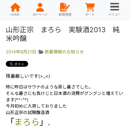
メニュー
HOME
MYページ
新規登録
カート
山形正宗 まろら 実験酒2013 純
米吟醸
2014年8月21日
新着情報のお知らせ
残暑厳しいです(>_<)
特に昨日はサウナのような蒸し暑さでした。
そんな暑さにも負けじと日本酒の消費がグングンと増えてい
ます(*^-^*)
今月初めに入荷しておりました
山形正宗の試験醸造酒
「
まろら
」
。