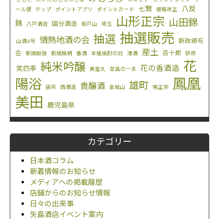
八反
七賢
ール便
ホップ
ポイントアプリ
ポイントカード
価格改正
山形正宗
山田錦
錦
国分酒造
八戸酒造
坂戸山
埼玉
抽選販売
抽選
情熱地酒の会
新政頒布
山酒4号
産土
会
百十郎
新規取扱
新規銘柄
春酒
本格焼酎の日
清酒
研修
花
純米吟醸
花の香酒造
笑四季
美冨久
至高の一本
鳳凰
陽浴
雄町
貴醸酒
袋吊
西酒造
金城山
鳩正宗
美田
鹿児島県
カテゴリー
日本酒コラム
新着情報のお知らせ
メディアへの掲載履歴
店舗からのお知らせ情報
日々の出来事
矢島酒店イベント案内