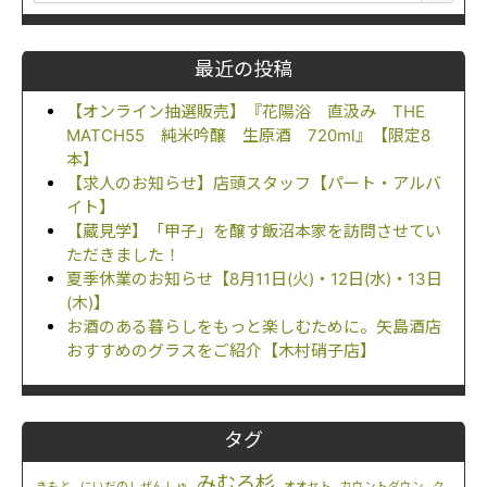
最近の投稿
【オンライン抽選販売】『花陽浴 直汲み THE
MATCH55 純米吟醸 生原酒 720ml』【限定8
本】
【求人のお知らせ】店頭スタッフ【パート・アルバ
イト】
【蔵見学】「甲子」を醸す飯沼本家を訪問させてい
ただきました！
夏季休業のお知らせ【8月11日(火)・12日(水)・13日
(木)】
お酒のある暮らしをもっと楽しむために。矢島酒店
おすすめのグラスをご紹介【木村硝子店】
タグ
みむろ杉
きもと
にいだのしぜんしゅ
オオセト
カウントダウン
ク