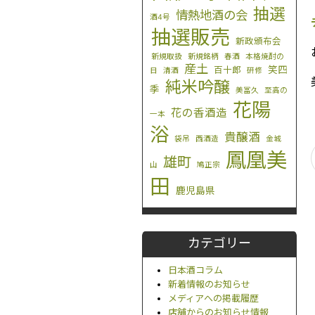
抽選
情熱地酒の会
酒4号
抽選販売
新政頒布会
新規取扱
新規銘柄
春酒
本格焼酎の
産土
笑四
百十郎
日
清酒
研修
純米吟醸
季
美冨久
至高の
花陽
花の香酒造
一本
浴
貴醸酒
袋吊
西酒造
金城
鳳凰美
雄町
山
鳩正宗
田
鹿児島県
カテゴリー
日本酒コラム
新着情報のお知らせ
メディアへの掲載履歴
店舗からのお知らせ情報