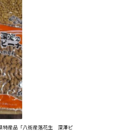
県特産品「八街産落花生 深澤ピ