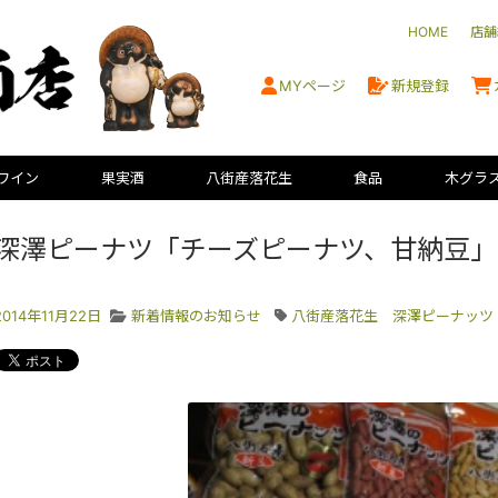
HOME
店舗
MYページ
新規登録
ワイン
果実酒
八街産落花生
食品
木グラ
深澤ピーナツ「チーズピーナツ、甘納豆」
2014年11月22日
新着情報のお知らせ
八街産落花生 深澤ピーナッツ