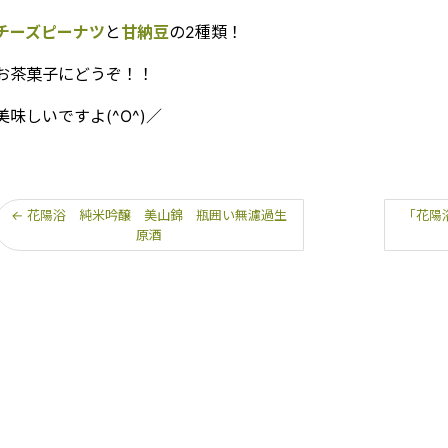
チーズピーナツ
と
甘納豆
の2種類！
お茶菓子にどうぞ！！
美味しいですよ(^O^)／
←
花陽浴 純米吟醸 美山錦 瓶囲い無濾過生
「花陽
原酒