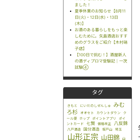
ました！
夏季休業のお知らせ【8月11
日(火)・12日(水)・13日
(木)】
お酒のある暮らしをもっと楽
しむために。矢島酒店おすす
めのグラスをご紹介【木村硝
子店】
【100日で挑む！】酒屋新人
の酒ディプロマ受験記｜一次
試験④
タグ
みむ
きもと
にいだのしぜんしゅ
ろ杉
オオセト
カウントダウン
ク
ール便
ホップ
ポイントアプリ
ポイ
八反錦
七賢
ントカード
価格改正
国分酒造
八戸酒造
坂戸山
埼玉
山形正宗
山田錦
山