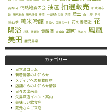
抽選販売
抽選
情熱地酒の会
新政頒布
山酒4号
産土
会
百十郎
新規取扱
新規銘柄
春酒
本格焼酎の日
清酒
研修
花
純米吟醸
花の香酒造
笑四季
美冨久
至高の一本
鳳凰
陽浴
雄町
貴醸酒
袋吊
西酒造
金城山
鳩正宗
美田
鹿児島県
カテゴリー
日本酒コラム
新着情報のお知らせ
メディアへの掲載履歴
店舗からのお知らせ情報
日々の出来事
矢島酒店イベント案内
美味しい飲食店
蔵元さんご来店