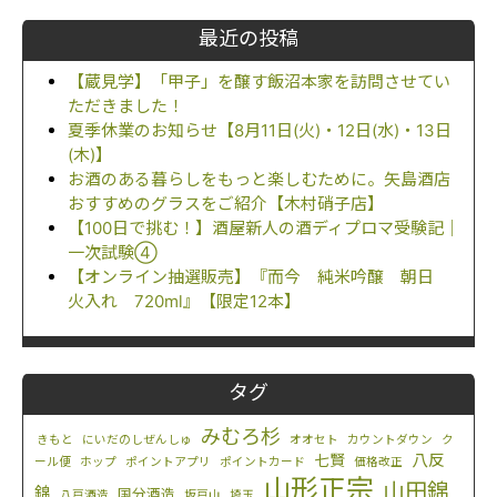
最近の投稿
【蔵見学】「甲子」を醸す飯沼本家を訪問させてい
ただきました！
夏季休業のお知らせ【8月11日(火)・12日(水)・13日
(木)】
お酒のある暮らしをもっと楽しむために。矢島酒店
おすすめのグラスをご紹介【木村硝子店】
【100日で挑む！】酒屋新人の酒ディプロマ受験記｜
一次試験④
【オンライン抽選販売】『而今 純米吟醸 朝日
火入れ 720ml』【限定12本】
タグ
みむろ杉
きもと
にいだのしぜんしゅ
オオセト
カウントダウン
ク
八反
七賢
ール便
ホップ
ポイントアプリ
ポイントカード
価格改正
山形正宗
山田錦
錦
国分酒造
八戸酒造
坂戸山
埼玉