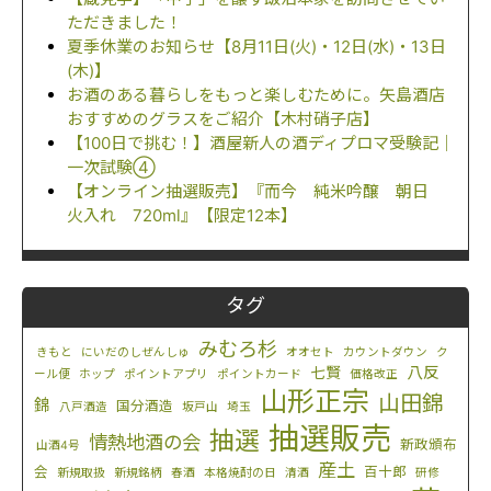
ただきました！
夏季休業のお知らせ【8月11日(火)・12日(水)・13日
(木)】
お酒のある暮らしをもっと楽しむために。矢島酒店
おすすめのグラスをご紹介【木村硝子店】
【100日で挑む！】酒屋新人の酒ディプロマ受験記｜
一次試験④
【オンライン抽選販売】『而今 純米吟醸 朝日
火入れ 720ml』【限定12本】
タグ
みむろ杉
きもと
にいだのしぜんしゅ
オオセト
カウントダウン
ク
八反
七賢
ール便
ホップ
ポイントアプリ
ポイントカード
価格改正
山形正宗
山田錦
錦
国分酒造
八戸酒造
坂戸山
埼玉
抽選販売
抽選
情熱地酒の会
新政頒布
山酒4号
産土
会
百十郎
新規取扱
新規銘柄
春酒
本格焼酎の日
清酒
研修