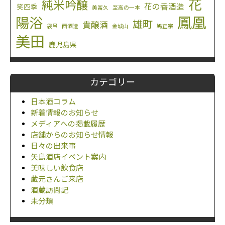
花
純米吟醸
花の香酒造
笑四季
美冨久
至高の一本
鳳凰
陽浴
雄町
貴醸酒
袋吊
西酒造
金城山
鳩正宗
美田
鹿児島県
カテゴリー
日本酒コラム
新着情報のお知らせ
メディアへの掲載履歴
店舗からのお知らせ情報
日々の出来事
矢島酒店イベント案内
美味しい飲食店
蔵元さんご来店
酒蔵訪問記
未分類