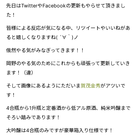
先日はTwitterやFacebookの更新もやらせて頂きまし
た！
皆様による反応が気になる中、リツイートやいいねがあ
ると嬉しくなりますね( ´∀｀)ノ
俄然やる気がみなぎってきます！！
岡野のやる気のためにこれからも頑張って更新していき
ます！（違）
そして画像にあるようにただいま
賀茂金秀
がアツいで
す！
4合瓶から1升瓶と定番酒から低アル原酒、純米吟醸まで
そろい踏みであります！
大吟醸は4合瓶のみですが豪華箱入り仕様です！