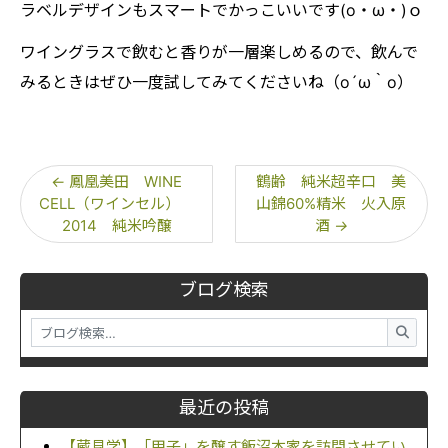
ラベルデザインもスマートでかっこいいです(o・ω・)ｏ
ワイングラスで飲むと香りが一層楽しめるので、飲んで
みるときはぜひ一度試してみてくださいね（o´ω｀o）
←
鳳凰美田 WINE
鶴齢 純米超辛口 美
CELL（ワインセル）
山錦60%精米 火入原
2014 純米吟醸
酒
→
ブログ検索
最近の投稿
【蔵見学】「甲子」を醸す飯沼本家を訪問させてい