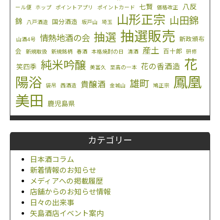
八反
七賢
ール便
ホップ
ポイントアプリ
ポイントカード
価格改正
山形正宗
山田錦
錦
国分酒造
八戸酒造
坂戸山
埼玉
抽選販売
抽選
情熱地酒の会
新政頒布
山酒4号
産土
会
百十郎
新規取扱
新規銘柄
春酒
本格焼酎の日
清酒
研修
花
純米吟醸
花の香酒造
笑四季
美冨久
至高の一本
鳳凰
陽浴
雄町
貴醸酒
袋吊
西酒造
金城山
鳩正宗
美田
鹿児島県
カテゴリー
日本酒コラム
新着情報のお知らせ
メディアへの掲載履歴
店舗からのお知らせ情報
日々の出来事
矢島酒店イベント案内