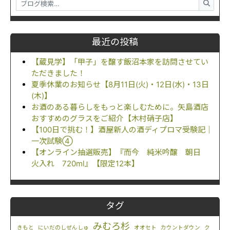
最近の投稿
【蔵見学】「甲子」を醸す飯沼本家を訪問させてい
ただきました！
夏季休業のお知らせ【8月11日(火)・12日(水)・13日
(木)】
お酒のある暮らしをもっと楽しむために。矢島酒店
おすすめのグラスをご紹介【木村硝子店】
【100日で挑む！】酒屋新人の酒ディプロマ受験記｜
一次試験④
【オンライン抽選販売】『而今 純米吟醸 朝日
火入れ 720ml』【限定12本】
タグ
みむろ杉
きもと
にいだのしぜんしゅ
オオセト
カウントダウン
ク