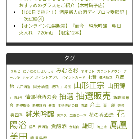
おすすめのグラスをご紹介【木村硝子店】
【100日で挑む！】酒屋新人の酒ディプロマ受験記｜
一次試験④
【オンライン抽選販売】『而今 純米吟醸 朝日
火入れ 720ml』【限定12本】
タグ
みむろ杉
きもと
にいだのしぜんしゅ
オオセト
カウントダウン
ク
八反
七賢
ール便
ホップ
ポイントアプリ
ポイントカード
価格改正
山形正宗
山田錦
錦
国分酒造
八戸酒造
坂戸山
埼玉
抽選販売
抽選
情熱地酒の会
新政頒布
山酒4号
産土
会
百十郎
新規取扱
新規銘柄
春酒
本格焼酎の日
清酒
研修
花
純米吟醸
花の香酒造
笑四季
美冨久
至高の一本
鳳凰
陽浴
雄町
貴醸酒
袋吊
西酒造
金城山
鳩正宗
美田
鹿児島県