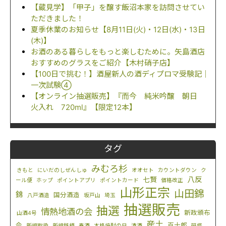
【蔵見学】「甲子」を醸す飯沼本家を訪問させてい
ただきました！
夏季休業のお知らせ【8月11日(火)・12日(水)・13日
(木)】
お酒のある暮らしをもっと楽しむために。矢島酒店
おすすめのグラスをご紹介【木村硝子店】
【100日で挑む！】酒屋新人の酒ディプロマ受験記｜
一次試験④
【オンライン抽選販売】『而今 純米吟醸 朝日
火入れ 720ml』【限定12本】
タグ
みむろ杉
きもと
にいだのしぜんしゅ
オオセト
カウントダウン
ク
八反
七賢
ール便
ホップ
ポイントアプリ
ポイントカード
価格改正
山形正宗
山田錦
錦
国分酒造
八戸酒造
坂戸山
埼玉
抽選販売
抽選
情熱地酒の会
新政頒布
山酒4号
産土
会
百十郎
新規取扱
新規銘柄
春酒
本格焼酎の日
清酒
研修