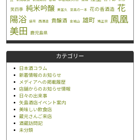
花
純米吟醸
花の香酒造
笑四季
美冨久
至高の一本
鳳凰
陽浴
雄町
貴醸酒
袋吊
西酒造
金城山
鳩正宗
美田
鹿児島県
カテゴリー
日本酒コラム
新着情報のお知らせ
メディアへの掲載履歴
店舗からのお知らせ情報
日々の出来事
矢島酒店イベント案内
美味しい飲食店
蔵元さんご来店
酒蔵訪問記
未分類