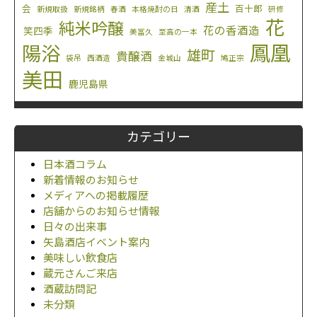
産土
会
百十郎
新規取扱
新規銘柄
春酒
本格焼酎の日
清酒
研修
花
純米吟醸
花の香酒造
笑四季
美冨久
至高の一本
鳳凰
陽浴
雄町
貴醸酒
袋吊
西酒造
金城山
鳩正宗
美田
鹿児島県
カテゴリー
日本酒コラム
新着情報のお知らせ
メディアへの掲載履歴
店舗からのお知らせ情報
日々の出来事
矢島酒店イベント案内
美味しい飲食店
蔵元さんご来店
酒蔵訪問記
未分類