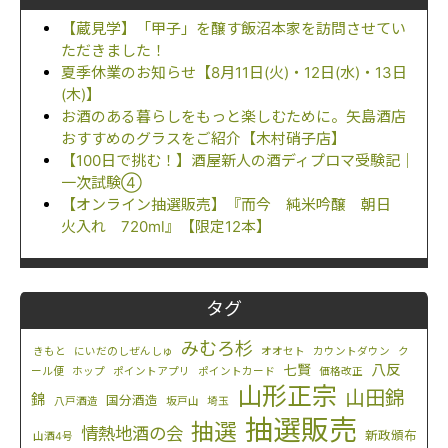
【蔵見学】「甲子」を醸す飯沼本家を訪問させてい
ただきました！
夏季休業のお知らせ【8月11日(火)・12日(水)・13日
(木)】
お酒のある暮らしをもっと楽しむために。矢島酒店
おすすめのグラスをご紹介【木村硝子店】
【100日で挑む！】酒屋新人の酒ディプロマ受験記｜
一次試験④
【オンライン抽選販売】『而今 純米吟醸 朝日
火入れ 720ml』【限定12本】
タグ
みむろ杉
きもと
にいだのしぜんしゅ
オオセト
カウントダウン
ク
八反
七賢
ール便
ホップ
ポイントアプリ
ポイントカード
価格改正
山形正宗
山田錦
錦
国分酒造
八戸酒造
坂戸山
埼玉
抽選販売
抽選
情熱地酒の会
新政頒布
山酒4号