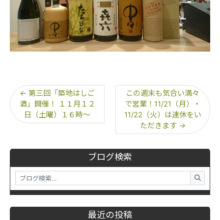
←
第三回「築地はしご
この週末も気合い満々
酒」開催！ １１月１２
で営業！11/21（月）・
日（土曜）１６時～
11/22（火）は連休をい
ただきます
→
ブログ検索
最近の投稿