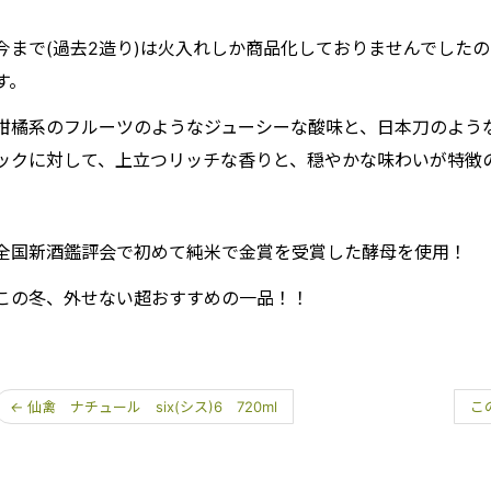
今まで(過去2造り)は火入れしか商品化しておりませんでしたの
す。
柑橘系のフルーツのようなジューシーな酸味と、日本刀のよう
ックに対して、上立つリッチな香りと、穏やかな味わいが特徴
全国新酒鑑評会で初めて純米で金賞を受賞した酵母を使用！
この冬、外せない超おすすめの一品！！
←
仙禽 ナチュール six(シス)6 720ml
こ