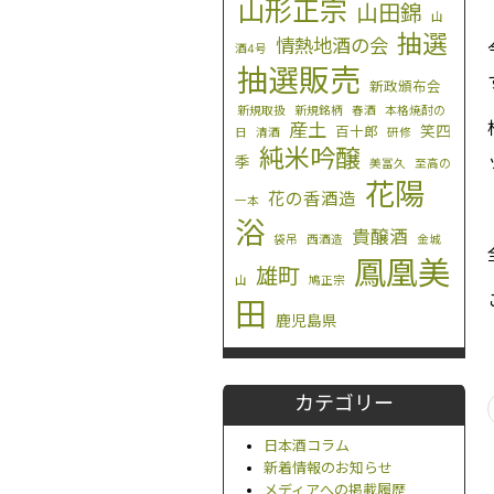
山形正宗
山田錦
山
抽選
情熱地酒の会
酒4号
抽選販売
新政頒布会
新規取扱
新規銘柄
春酒
本格焼酎の
産土
笑四
百十郎
日
清酒
研修
純米吟醸
季
美冨久
至高の
花陽
花の香酒造
一本
浴
貴醸酒
袋吊
西酒造
金城
鳳凰美
雄町
山
鳩正宗
田
鹿児島県
カテゴリー
日本酒コラム
新着情報のお知らせ
メディアへの掲載履歴