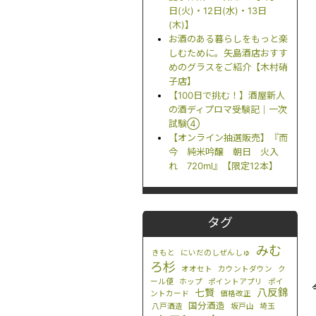
日(火)・12日(水)・13日
(木)】
お酒のある暮らしをもっと楽
しむために。矢島酒店おすす
めのグラスをご紹介【木村硝
子店】
【100日で挑む！】酒屋新人
の酒ディプロマ受験記｜一次
試験④
【オンライン抽選販売】『而
今 純米吟醸 朝日 火入
れ 720ml』【限定12本】
タグ
みむ
きもと
にいだのしぜんしゅ
ろ杉
オオセト
カウントダウン
ク
ール便
ホップ
ポイントアプリ
ポイ
八反錦
七賢
ントカード
価格改正
国分酒造
八戸酒造
坂戸山
埼玉