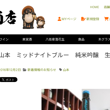
HOME
店舗
MYページ
新規登録
ワイン
果実酒
八街産落花生
食品
木グラ
山本 ミッドナイトブルー 純米吟醸 
2016年12月2日
新着情報のお知らせ
山本