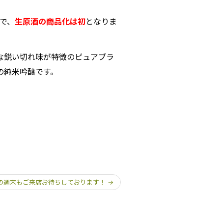
で、
生原酒の商品化は初
となりま
な鋭い切れ味が特徴のピュアブラ
の純米吟醸です。
の週末もご来店お待ちしております！
→