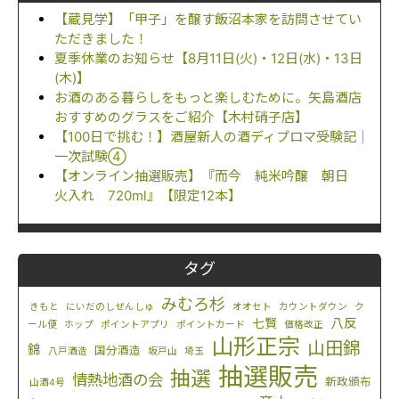
【蔵見学】「甲子」を醸す飯沼本家を訪問させてい
ただきました！
夏季休業のお知らせ【8月11日(火)・12日(水)・13日
(木)】
お酒のある暮らしをもっと楽しむために。矢島酒店
おすすめのグラスをご紹介【木村硝子店】
【100日で挑む！】酒屋新人の酒ディプロマ受験記｜
一次試験④
【オンライン抽選販売】『而今 純米吟醸 朝日
火入れ 720ml』【限定12本】
タグ
みむろ杉
きもと
にいだのしぜんしゅ
オオセト
カウントダウン
ク
八反
七賢
ール便
ホップ
ポイントアプリ
ポイントカード
価格改正
山形正宗
山田錦
錦
国分酒造
八戸酒造
坂戸山
埼玉
抽選販売
抽選
情熱地酒の会
新政頒布
山酒4号