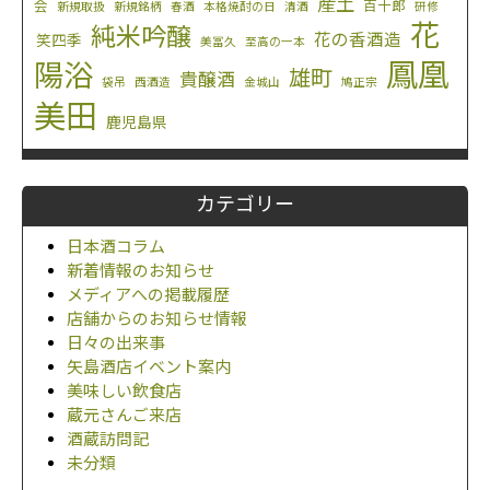
産土
会
百十郎
新規取扱
新規銘柄
春酒
本格焼酎の日
清酒
研修
花
純米吟醸
花の香酒造
笑四季
美冨久
至高の一本
鳳凰
陽浴
雄町
貴醸酒
袋吊
西酒造
金城山
鳩正宗
美田
鹿児島県
カテゴリー
日本酒コラム
新着情報のお知らせ
メディアへの掲載履歴
店舗からのお知らせ情報
日々の出来事
矢島酒店イベント案内
美味しい飲食店
蔵元さんご来店
酒蔵訪問記
未分類