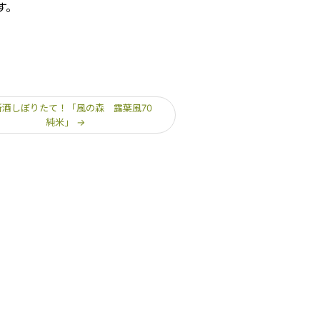
す。
Y新酒しぼりたて！「風の森 露葉風70
純米」
→