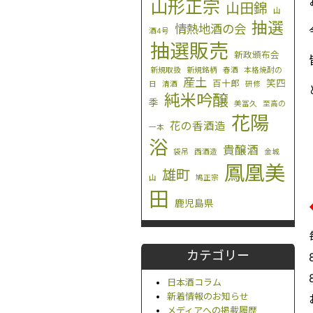
山形正宗
山田錦
山
抽選
情熱地酒の会
酒4号
抽選販売
新政頒布会
新規取扱
新規銘柄
春酒
本格焼酎の
産土
笑四
百十郎
日
清酒
研修
純米吟醸
季
美冨久
至高の
花陽
花の香酒造
一本
浴
貴醸酒
袋吊
西酒造
金城
鳳凰美
雄町
山
鳩正宗
田
鹿児島県
カテゴリー
日本酒コラム
新着情報のお知らせ
メディアへの掲載履歴