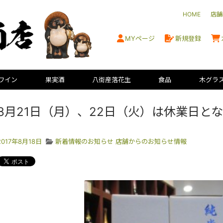
HOME
店舗
MYページ
新規登録
ワイン
果実酒
八街産落花生
食品
木グラ
8月21日（月）、22日（火）は休業日と
2017年8月18日
新着情報のお知らせ
店舗からのお知らせ情報