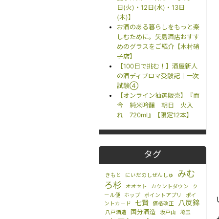
日(火)・12日(水)・13日
(木)】
お酒のある暮らしをもっと楽
しむために。矢島酒店おすす
めのグラスをご紹介【木村硝
子店】
【100日で挑む！】酒屋新人
の酒ディプロマ受験記｜一次
試験④
【オンライン抽選販売】『而
今 純米吟醸 朝日 火入
れ 720ml』【限定12本】
タグ
みむ
きもと
にいだのしぜんしゅ
ろ杉
オオセト
カウントダウン
ク
ール便
ホップ
ポイントアプリ
ポイ
八反錦
七賢
ントカード
価格改正
国分酒造
八戸酒造
坂戸山
埼玉