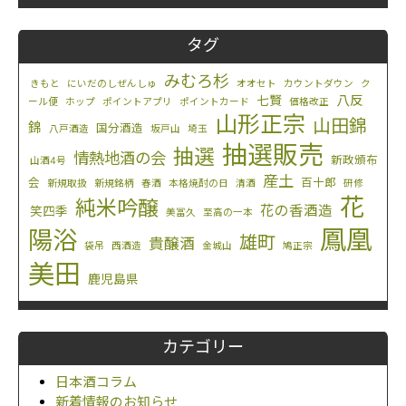
タグ
みむろ杉
きもと
にいだのしぜんしゅ
オオセト
カウントダウン
ク
八反
七賢
ール便
ホップ
ポイントアプリ
ポイントカード
価格改正
山形正宗
山田錦
錦
国分酒造
八戸酒造
坂戸山
埼玉
抽選販売
抽選
情熱地酒の会
新政頒布
山酒4号
産土
会
百十郎
新規取扱
新規銘柄
春酒
本格焼酎の日
清酒
研修
花
純米吟醸
花の香酒造
笑四季
美冨久
至高の一本
鳳凰
陽浴
雄町
貴醸酒
袋吊
西酒造
金城山
鳩正宗
美田
鹿児島県
カテゴリー
日本酒コラム
新着情報のお知らせ