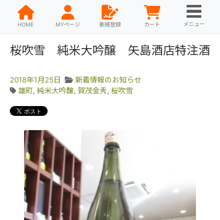
メニュー
HOME
MYページ
新規登録
カート
桜吹雪 純米大吟醸 矢島酒店特注酒
2018年1月25日
新着情報のお知らせ
雄町
,
純米大吟醸
,
賀茂金秀
,
桜吹雪