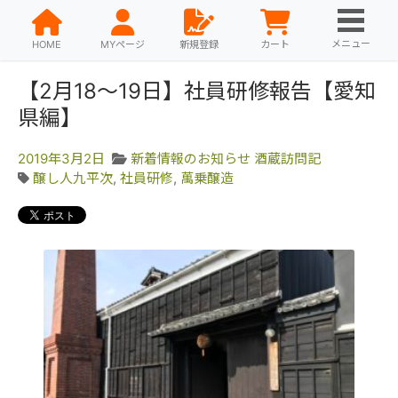
メニュー
HOME
MYページ
新規登録
カート
【2月18～19日】社員研修報告【愛知
県編】
2019年3月2日
新着情報のお知らせ
酒蔵訪問記
醸し人九平次
,
社員研修
,
萬乗醸造