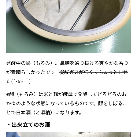
発酵中の醪（もろみ）。鼻腔を通り抜ける爽やかな香り
が素晴らしかったです。
炭酸ガスが強くてちょっとむせ
た(´･ω･｀)
※醪（もろみ）は米と麹が酵母で発酵してどろどろのお
かゆのような状態になっているものです。醪をしぼるこ
とで日本酒（と酒粕）になります。
・出来立てのお酒