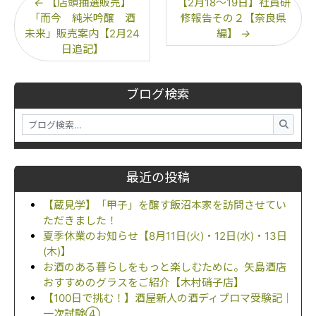
←
【店頭抽選販売】
【2月18～19日】社員研
「而今 純米吟醸 酒
修報告その２【奈良県
未来」販売案内【2月24
編】
→
日追記】
ブログ検索
最近の投稿
【蔵見学】「甲子」を醸す飯沼本家を訪問させてい
ただきました！
夏季休業のお知らせ【8月11日(火)・12日(水)・13日
(木)】
お酒のある暮らしをもっと楽しむために。矢島酒店
おすすめのグラスをご紹介【木村硝子店】
【100日で挑む！】酒屋新人の酒ディプロマ受験記｜
一次試験④