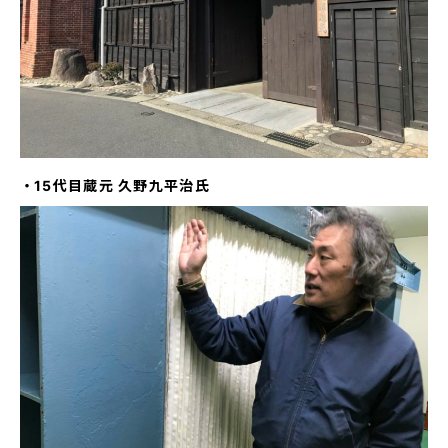
・
15代目蔵元 久野九平治氏