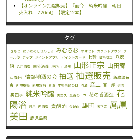
【オンライン抽選販売】『而今 純米吟醸 朝日
火入れ 720ml』【限定12本】
タグ
みむろ杉
きもと
にいだのしぜんしゅ
オオセト
カウントダウン
ク
八反
七賢
ール便
ホップ
ポイントアプリ
ポイントカード
価格改正
山形正宗
山田錦
錦
国分酒造
八戸酒造
坂戸山
埼玉
抽選販売
抽選
情熱地酒の会
新政頒布
山酒4号
産土
会
百十郎
新規取扱
新規銘柄
春酒
本格焼酎の日
清酒
研修
花
純米吟醸
花の香酒造
笑四季
美冨久
至高の一本
鳳凰
陽浴
雄町
貴醸酒
袋吊
西酒造
金城山
鳩正宗
美田
鹿児島県