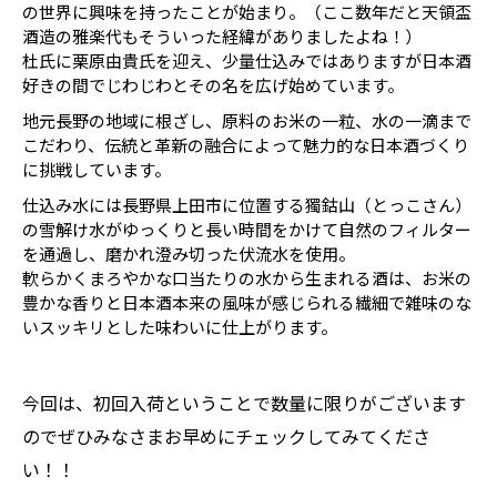
の世界に興味を持ったことが始まり。（ここ数年だと天領盃
酒造の雅楽代もそういった経緯がありましたよね！）
杜氏に栗原由貴氏を迎え、少量仕込みではありますが日本酒
好きの間でじわじわとその名を広げ始めています。
地元長野の地域に根ざし、原料のお米の一粒、水の一滴まで
こだわり、伝統と革新の融合によって魅力的な日本酒づくり
に挑戦しています。
仕込み水には長野県上田市に位置する獨鈷山（とっこさん）
の雪解け水がゆっくりと長い時間をかけて自然のフィルター
を通過し、磨かれ澄み切った伏流水を使用。
軟らかくまろやかな口当たりの水から生まれる酒は、お米の
豊かな香りと日本酒本来の風味が感じられる繊細で雑味のな
いスッキリとした味わいに仕上がります。
今回は、初回入荷ということで数量に限りがございます
のでぜひみなさまお早めにチェックしてみてくださ
い！！