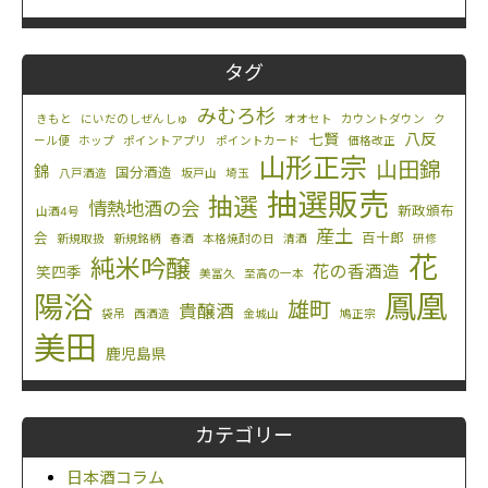
タグ
みむろ杉
きもと
にいだのしぜんしゅ
オオセト
カウントダウン
ク
八反
七賢
ール便
ホップ
ポイントアプリ
ポイントカード
価格改正
山形正宗
山田錦
錦
国分酒造
八戸酒造
坂戸山
埼玉
抽選販売
抽選
情熱地酒の会
新政頒布
山酒4号
産土
会
百十郎
新規取扱
新規銘柄
春酒
本格焼酎の日
清酒
研修
花
純米吟醸
花の香酒造
笑四季
美冨久
至高の一本
鳳凰
陽浴
雄町
貴醸酒
袋吊
西酒造
金城山
鳩正宗
美田
鹿児島県
カテゴリー
日本酒コラム