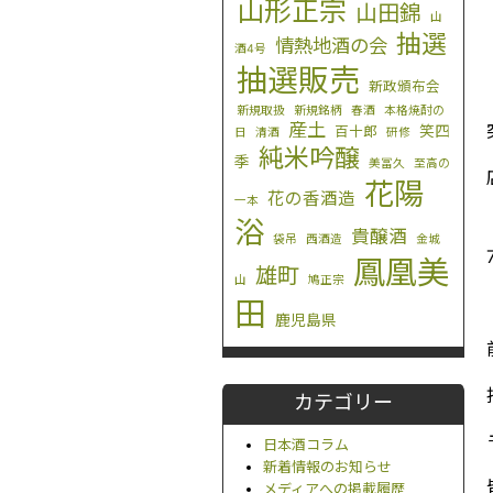
山形正宗
山田錦
山
抽選
情熱地酒の会
酒4号
抽選販売
新政頒布会
新規取扱
新規銘柄
春酒
本格焼酎の
産土
笑四
百十郎
日
清酒
研修
純米吟醸
季
美冨久
至高の
花陽
花の香酒造
一本
浴
貴醸酒
袋吊
西酒造
金城
鳳凰美
雄町
山
鳩正宗
田
鹿児島県
カテゴリー
日本酒コラム
新着情報のお知らせ
メディアへの掲載履歴