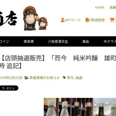
HOME
店舗
MYページ
新規登録
ワイン
果実酒
八街産落花生
食品
木グラ
【店頭抽選販売】「而今 純米吟醸 雄町」販
時 追記】
2019年3月23日
新着情報のお知らせ
而今
,
抽選