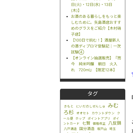
日(火)・12日(水)・13日
(木)】
お酒のある暮らしをもっと楽
しむために。矢島酒店おすす
めのグラスをご紹介【木村硝
子店】
【100日で挑む！】酒屋新人
の酒ディプロマ受験記｜一次
試験④
【オンライン抽選販売】『而
今 純米吟醸 朝日 火入
れ 720ml』【限定12本】
タグ
みむ
きもと
にいだのしぜんしゅ
ろ杉
オオセト
カウントダウン
ク
ール便
ホップ
ポイントアプリ
ポイ
八反錦
七賢
ントカード
価格改正
国分酒造
八戸酒造
坂戸山
埼玉