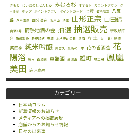
みむろ杉
きもと
にいだのしぜんしゅ
オオセト
カウントダウン
ク
八反
七賢
ール便
ホップ
ポイントアプリ
ポイントカード
価格改正
山形正宗
山田錦
錦
国分酒造
八戸酒造
坂戸山
埼玉
抽選販売
抽選
情熱地酒の会
新政頒布
山酒4号
産土
会
百十郎
新規取扱
新規銘柄
春酒
本格焼酎の日
清酒
研修
花
純米吟醸
花の香酒造
笑四季
美冨久
至高の一本
鳳凰
陽浴
雄町
貴醸酒
袋吊
西酒造
金城山
鳩正宗
美田
鹿児島県
カテゴリー
日本酒コラム
新着情報のお知らせ
メディアへの掲載履歴
店舗からのお知らせ情報
日々の出来事