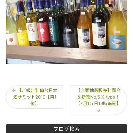
←
【ご報告】仙台日本
【店頭抽選販売】而今
酒サミット2019【第1
＆新政No.6 X-type！
位】
【7月1５日19時追記】
→
ブログ検索