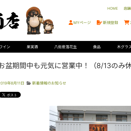
HOME
店舗
MYページ
新規登録
ワイン
果実酒
八街産落花生
食品
木グラ
お盆期間中も元気に営業中！（8/13のみ
2019年8月11日
新着情報のお知らせ