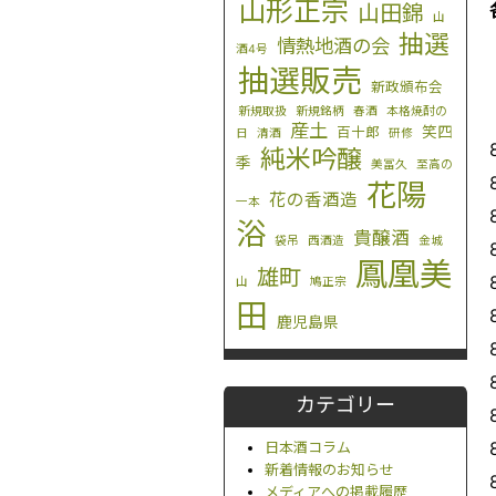
山形正宗
山田錦
山
抽選
情熱地酒の会
酒4号
抽選販売
新政頒布会
新規取扱
新規銘柄
春酒
本格焼酎の
産土
笑四
百十郎
日
清酒
研修
純米吟醸
季
美冨久
至高の
花陽
花の香酒造
一本
浴
貴醸酒
袋吊
西酒造
金城
鳳凰美
雄町
山
鳩正宗
田
鹿児島県
カテゴリー
日本酒コラム
新着情報のお知らせ
メディアへの掲載履歴