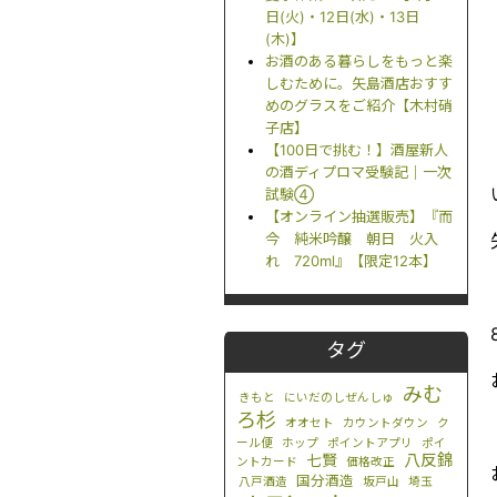
日(火)・12日(水)・13日
(木)】
お酒のある暮らしをもっと楽
しむために。矢島酒店おすす
めのグラスをご紹介【木村硝
子店】
【100日で挑む！】酒屋新人
の酒ディプロマ受験記｜一次
試験④
【オンライン抽選販売】『而
今 純米吟醸 朝日 火入
れ 720ml』【限定12本】
タグ
みむ
きもと
にいだのしぜんしゅ
ろ杉
オオセト
カウントダウン
ク
ール便
ホップ
ポイントアプリ
ポイ
八反錦
七賢
ントカード
価格改正
国分酒造
八戸酒造
坂戸山
埼玉