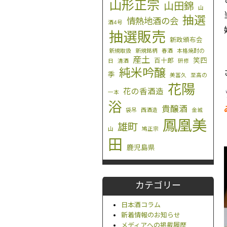
山形正宗
山田錦
山
抽選
情熱地酒の会
酒4号
抽選販売
新政頒布会
新規取扱
新規銘柄
春酒
本格焼酎の
産土
笑四
百十郎
日
清酒
研修
純米吟醸
季
美冨久
至高の
花陽
花の香酒造
一本
浴
貴醸酒
袋吊
西酒造
金城
鳳凰美
雄町
山
鳩正宗
田
鹿児島県
カテゴリー
日本酒コラム
新着情報のお知らせ
メディアへの掲載履歴