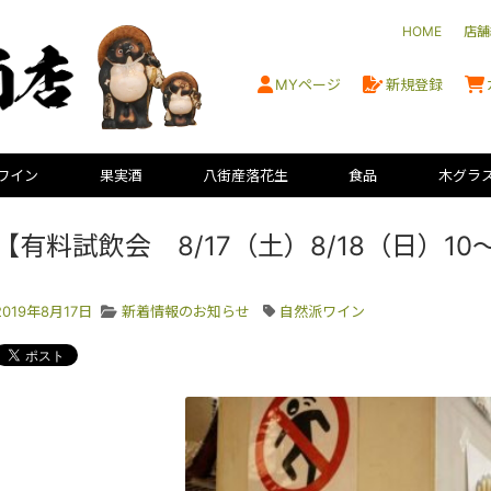
HOME
店舗
MYページ
新規登録
ワイン
果実酒
八街産落花生
食品
木グラ
【有料試飲会 8/17（土）8/18（日）1
2019年8月17日
新着情報のお知らせ
自然派ワイン