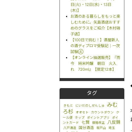
日(火)・12日(水)・13日
(木)】
お酒のある暮らしをもっと楽
しむために。矢島酒店おすす
めのグラスをご紹介【木村硝
子店】
【100日で挑む！】酒屋新人
の酒ディプロマ受験記｜一次
試験④
【オンライン抽選販売】『而
今 純米吟醸 朝日 火入
れ 720ml』【限定12本】
タグ
みむ
きもと
にいだのしぜんしゅ
ろ杉
オオセト
カウントダウン
ク
ール便
ホップ
ポイントアプリ
ポイ
八反錦
七賢
ントカード
価格改正
国分酒造
八戸酒造
坂戸山
埼玉