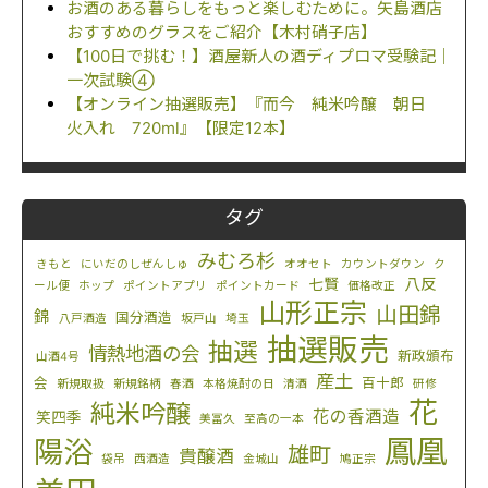
お酒のある暮らしをもっと楽しむために。矢島酒店
おすすめのグラスをご紹介【木村硝子店】
【100日で挑む！】酒屋新人の酒ディプロマ受験記｜
一次試験④
【オンライン抽選販売】『而今 純米吟醸 朝日
火入れ 720ml』【限定12本】
タグ
みむろ杉
きもと
にいだのしぜんしゅ
オオセト
カウントダウン
ク
八反
七賢
ール便
ホップ
ポイントアプリ
ポイントカード
価格改正
山形正宗
山田錦
錦
国分酒造
八戸酒造
坂戸山
埼玉
抽選販売
抽選
情熱地酒の会
新政頒布
山酒4号
産土
会
百十郎
新規取扱
新規銘柄
春酒
本格焼酎の日
清酒
研修
花
純米吟醸
花の香酒造
笑四季
美冨久
至高の一本
鳳凰
陽浴
雄町
貴醸酒
袋吊
西酒造
金城山
鳩正宗