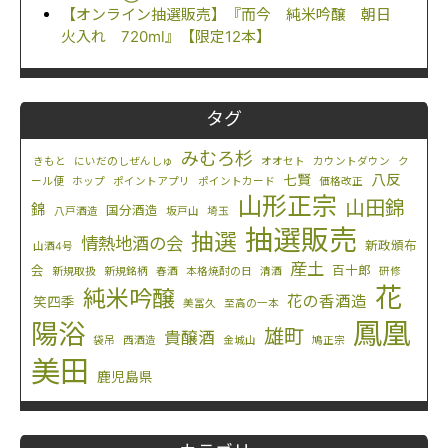
【オンライン抽選販売】『而今 純米吟醸 朝日
火入れ 720ml』【限定12本】
タグ
みむろ杉
きもと
にいだのしぜんしゅ
オオセト
カウントダウン
ク
八反
七賢
ール便
ホップ
ポイントアプリ
ポイントカード
価格改正
山形正宗
山田錦
錦
国分酒造
八戸酒造
坂戸山
埼玉
抽選販売
抽選
情熱地酒の会
新政頒布
山酒4号
産土
会
百十郎
新規取扱
新規銘柄
春酒
本格焼酎の日
清酒
研修
花
純米吟醸
花の香酒造
笑四季
美冨久
至高の一本
鳳凰
陽浴
雄町
貴醸酒
袋吊
西酒造
金城山
鳩正宗
美田
鹿児島県