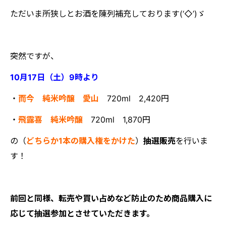
ただいま所狭しとお酒を陳列補充しております(‘◇’)ゞ
突然ですが、
10月17日（土）9時より
・
而今 純米吟醸 愛山
720ml 2,420円
・
飛露喜 純米吟醸
720ml 1,870円
の（
どちらか1本の購入権をかけた
）
抽選販売
を行いま
す！
前回と同様、転売や買い占めなど防止のため商品購入に
応じて抽選参加とさせていただきます。