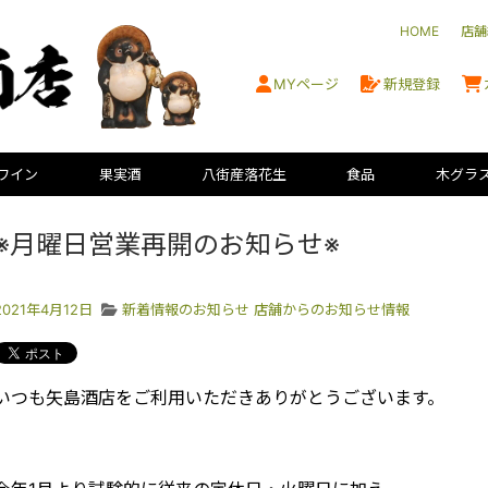
HOME
店舗
MYページ
新規登録
ワイン
果実酒
八街産落花生
食品
木グラ
※月曜日営業再開のお知らせ※
2021年4月12日
新着情報のお知らせ
店舗からのお知らせ情報
いつも矢島酒店をご利用いただきありがとうございます。