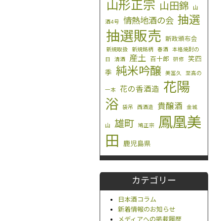
山形正宗
山田錦
山
抽選
情熱地酒の会
酒4号
抽選販売
新政頒布会
新規取扱
新規銘柄
春酒
本格焼酎の
産土
笑四
百十郎
日
清酒
研修
純米吟醸
季
美冨久
至高の
花陽
花の香酒造
一本
浴
貴醸酒
袋吊
西酒造
金城
鳳凰美
雄町
山
鳩正宗
田
鹿児島県
カテゴリー
日本酒コラム
新着情報のお知らせ
メディアへの掲載履歴