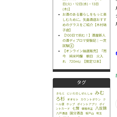
日(火)・12日(水)・13日
(木)】
お酒のある暮らしをもっと楽
しむために。矢島酒店おすす
めのグラスをご紹介【木村硝
子店】
【100日で挑む！】酒屋新人
の酒ディプロマ受験記｜一次
試験④
【オンライン抽選販売】『而
今 純米吟醸 朝日 火入
れ 720ml』【限定12本】
タグ
みむ
きもと
にいだのしぜんしゅ
ろ杉
オオセト
カウントダウン
ク
ール便
ホップ
ポイントアプリ
ポイ
八反錦
七賢
ントカード
価格改正
国分酒造
八戸酒造
坂戸山
埼玉