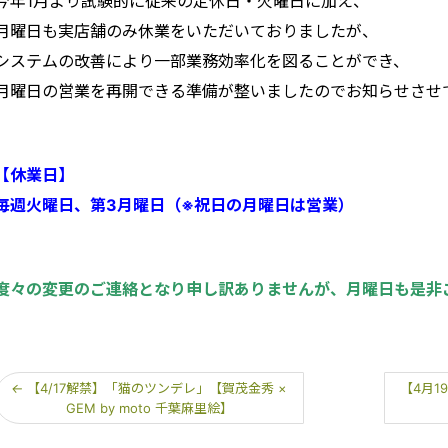
今年1月より試験的に従来の定休日・火曜日に加え、
月曜日も実店舗のみ休業をいただいておりましたが、
システムの改善により一部業務効率化を図ることができ、
月曜日の営業を再開できる準備が整いましたのでお知らせさせ
【休業日】
毎週火曜日、第3月曜日（※祝日の月曜日は営業）
度々の変更のご連絡となり申し訳ありませんが、月曜日も是非
←
【4/17解禁】「猫のツンデレ」【賀茂金秀 ×
【4月1
GEM by moto 千葉麻里絵】