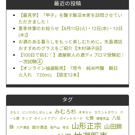
最近の投稿
【蔵見学】「甲子」を醸す飯沼本家を訪問させてい
ただきました！
夏季休業のお知らせ【8月11日(火)・12日(水)・13日
(木)】
お酒のある暮らしをもっと楽しむために。矢島酒店
おすすめのグラスをご紹介【木村硝子店】
【100日で挑む！】酒屋新人の酒ディプロマ受験記｜
一次試験④
【オンライン抽選販売】『而今 純米吟醸 朝日
火入れ 720ml』【限定12本】
タグ
みむろ杉
きもと
にいだのしぜんしゅ
オオセト
カウントダウン
ク
八反
七賢
ール便
ホップ
ポイントアプリ
ポイントカード
価格改正
山形正宗
山田錦
錦
国分酒造
八戸酒造
坂戸山
埼玉