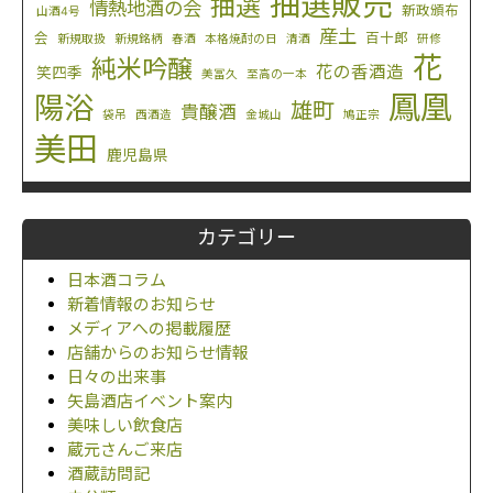
抽選販売
抽選
情熱地酒の会
新政頒布
山酒4号
産土
会
百十郎
新規取扱
新規銘柄
春酒
本格焼酎の日
清酒
研修
花
純米吟醸
花の香酒造
笑四季
美冨久
至高の一本
鳳凰
陽浴
雄町
貴醸酒
袋吊
西酒造
金城山
鳩正宗
美田
鹿児島県
カテゴリー
日本酒コラム
新着情報のお知らせ
メディアへの掲載履歴
店舗からのお知らせ情報
日々の出来事
矢島酒店イベント案内
美味しい飲食店
蔵元さんご来店
酒蔵訪問記