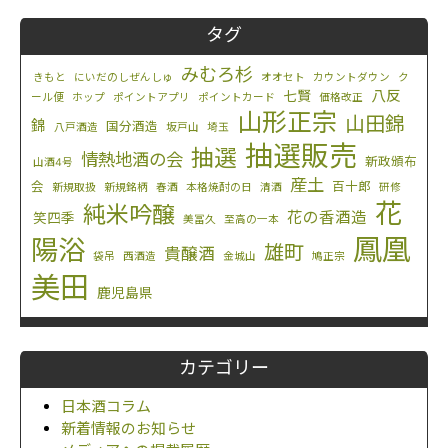
タグ
みむろ杉
きもと
にいだのしぜんしゅ
オオセト
カウントダウン
ク
八反
七賢
ール便
ホップ
ポイントアプリ
ポイントカード
価格改正
山形正宗
山田錦
錦
国分酒造
八戸酒造
坂戸山
埼玉
抽選販売
抽選
情熱地酒の会
新政頒布
山酒4号
産土
会
百十郎
新規取扱
新規銘柄
春酒
本格焼酎の日
清酒
研修
花
純米吟醸
花の香酒造
笑四季
美冨久
至高の一本
鳳凰
陽浴
雄町
貴醸酒
袋吊
西酒造
金城山
鳩正宗
美田
鹿児島県
カテゴリー
日本酒コラム
新着情報のお知らせ