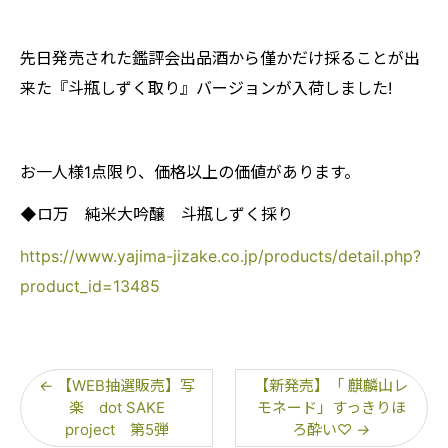
先日発売された鑑評会出品酒から僅かだけ採ることが出
来た『斗瓶しずく取り』バージョンが入荷しました!
お一人様1点限り、価格以上の価値があります。
◆ロ万 純米大吟醸 斗瓶しずく採り
https://www.yajima-jizake.co.jp/products/detail.php?
product_id=13485
←
【WEB抽選販売】写
【新発売】「 麒麟山レ
楽 dot SAKE
モネード」すっきりほ
project 第5弾
ろ酔い♡
→