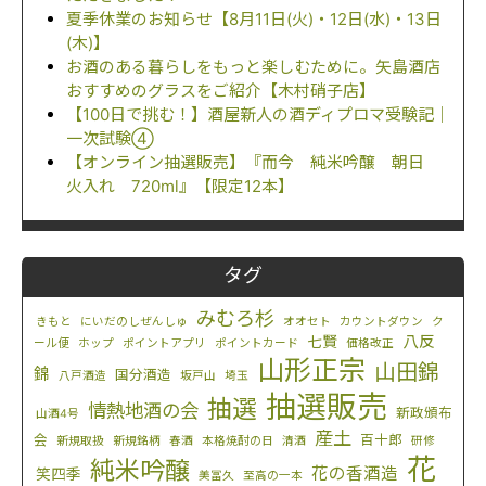
夏季休業のお知らせ【8月11日(火)・12日(水)・13日
(木)】
お酒のある暮らしをもっと楽しむために。矢島酒店
おすすめのグラスをご紹介【木村硝子店】
【100日で挑む！】酒屋新人の酒ディプロマ受験記｜
一次試験④
【オンライン抽選販売】『而今 純米吟醸 朝日
火入れ 720ml』【限定12本】
タグ
みむろ杉
きもと
にいだのしぜんしゅ
オオセト
カウントダウン
ク
八反
七賢
ール便
ホップ
ポイントアプリ
ポイントカード
価格改正
山形正宗
山田錦
錦
国分酒造
八戸酒造
坂戸山
埼玉
抽選販売
抽選
情熱地酒の会
新政頒布
山酒4号
産土
会
百十郎
新規取扱
新規銘柄
春酒
本格焼酎の日
清酒
研修
花
純米吟醸
花の香酒造
笑四季
美冨久
至高の一本