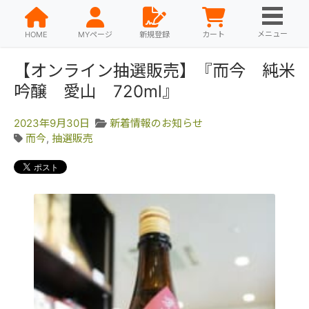
メニュー
HOME
MYページ
新規登録
カート
【オンライン抽選販売】『而今 純米
吟醸 愛山 720ml』
2023年9月30日
新着情報のお知らせ
而今
,
抽選販売