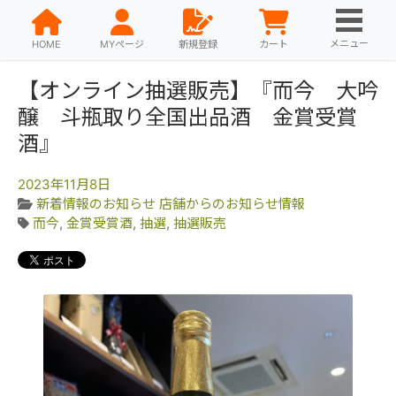
メニュー
HOME
MYページ
新規登録
カート
【オンライン抽選販売】『而今 大吟
醸 斗瓶取り全国出品酒 金賞受賞
酒』
2023年11月8日
新着情報のお知らせ
店舗からのお知らせ情報
而今
,
金賞受賞酒
,
抽選
,
抽選販売