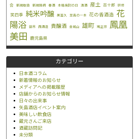
産土
会
百十郎
新規取扱
新規銘柄
春酒
本格焼酎の日
清酒
研修
花
純米吟醸
花の香酒造
笑四季
美冨久
至高の一本
鳳凰
陽浴
雄町
貴醸酒
袋吊
西酒造
金城山
鳩正宗
美田
鹿児島県
カテゴリー
日本酒コラム
新着情報のお知らせ
メディアへの掲載履歴
店舗からのお知らせ情報
日々の出来事
矢島酒店イベント案内
美味しい飲食店
蔵元さんご来店
酒蔵訪問記
未分類