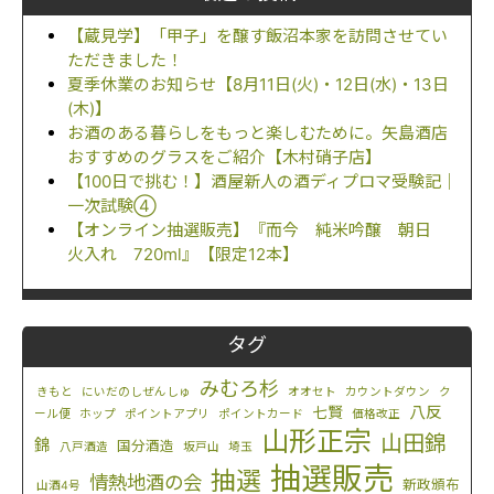
【蔵見学】「甲子」を醸す飯沼本家を訪問させてい
ただきました！
夏季休業のお知らせ【8月11日(火)・12日(水)・13日
(木)】
お酒のある暮らしをもっと楽しむために。矢島酒店
おすすめのグラスをご紹介【木村硝子店】
【100日で挑む！】酒屋新人の酒ディプロマ受験記｜
一次試験④
【オンライン抽選販売】『而今 純米吟醸 朝日
火入れ 720ml』【限定12本】
タグ
みむろ杉
きもと
にいだのしぜんしゅ
オオセト
カウントダウン
ク
八反
七賢
ール便
ホップ
ポイントアプリ
ポイントカード
価格改正
山形正宗
山田錦
錦
国分酒造
八戸酒造
坂戸山
埼玉
抽選販売
抽選
情熱地酒の会
新政頒布
山酒4号