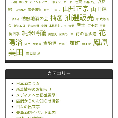
八反
七賢
ール便
ホップ
ポイントアプリ
ポイントカード
価格改正
山形正宗
山田錦
錦
国分酒造
八戸酒造
坂戸山
埼玉
抽選販売
抽選
情熱地酒の会
新政頒布
山酒4号
産土
会
百十郎
新規取扱
新規銘柄
春酒
本格焼酎の日
清酒
研修
花
純米吟醸
花の香酒造
笑四季
美冨久
至高の一本
鳳凰
陽浴
雄町
貴醸酒
袋吊
西酒造
金城山
鳩正宗
美田
鹿児島県
カテゴリー
日本酒コラム
新着情報のお知らせ
メディアへの掲載履歴
店舗からのお知らせ情報
日々の出来事
矢島酒店イベント案内