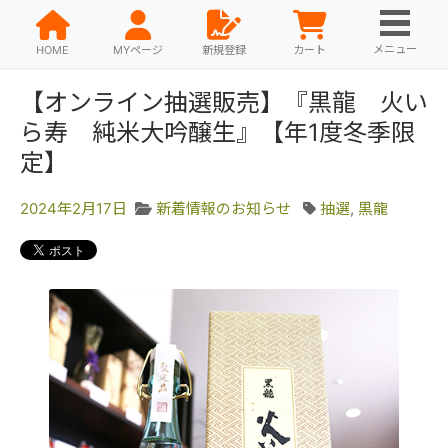
メニュー
HOME
MYページ
新規登録
カート
【オンライン抽選販売】『黒龍 火い
ら寿 純米大吟醸生』【年1度冬季限
定】
2024年2月17日
新着情報のお知らせ
抽選
,
黒龍