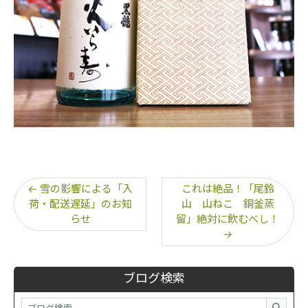
←
雪の影響による「入
これは絶品！「尾鈴
荷・配送遅延」のお知
山 山ねこ 銅釜蒸
らせ
留」絶対に飲むべし！
→
ブログ検索