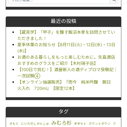
最近の投稿
【蔵見学】「甲子」を醸す飯沼本家を訪問させてい
ただきました！
夏季休業のお知らせ【8月11日(火)・12日(水)・13日
(木)】
お酒のある暮らしをもっと楽しむために。矢島酒店
おすすめのグラスをご紹介【木村硝子店】
【100日で挑む！】酒屋新人の酒ディプロマ受験記｜
一次試験④
【オンライン抽選販売】『而今 純米吟醸 朝日
火入れ 720ml』【限定12本】
タグ
みむろ杉
きもと
にいだのしぜんしゅ
オオセト
カウントダウン
ク