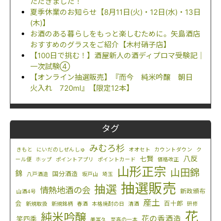
ただきました！
夏季休業のお知らせ【8月11日(火)・12日(水)・13日
(木)】
お酒のある暮らしをもっと楽しむために。矢島酒店
おすすめのグラスをご紹介【木村硝子店】
【100日で挑む！】酒屋新人の酒ディプロマ受験記｜
一次試験④
【オンライン抽選販売】『而今 純米吟醸 朝日
火入れ 720ml』【限定12本】
タグ
みむろ杉
きもと
にいだのしぜんしゅ
オオセト
カウントダウン
ク
八反
七賢
ール便
ホップ
ポイントアプリ
ポイントカード
価格改正
山形正宗
山田錦
錦
国分酒造
八戸酒造
坂戸山
埼玉
抽選販売
抽選
情熱地酒の会
新政頒布
山酒4号
産土
会
百十郎
新規取扱
新規銘柄
春酒
本格焼酎の日
清酒
研修
花
純米吟醸
花の香酒造
笑四季
美冨久
至高の一本