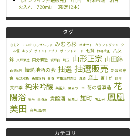
【オンライン抽選販売】『而今 純米吟醸 朝日
火入れ 720ml』【限定12本】
タグ
みむろ杉
きもと
にいだのしぜんしゅ
オオセト
カウントダウン
ク
八反
七賢
ール便
ホップ
ポイントアプリ
ポイントカード
価格改正
山形正宗
山田錦
錦
国分酒造
八戸酒造
坂戸山
埼玉
抽選販売
抽選
情熱地酒の会
新政頒布
山酒4号
産土
会
百十郎
新規取扱
新規銘柄
春酒
本格焼酎の日
清酒
研修
花
純米吟醸
花の香酒造
笑四季
美冨久
至高の一本
鳳凰
陽浴
雄町
貴醸酒
袋吊
西酒造
金城山
鳩正宗
美田
鹿児島県
カテゴリー