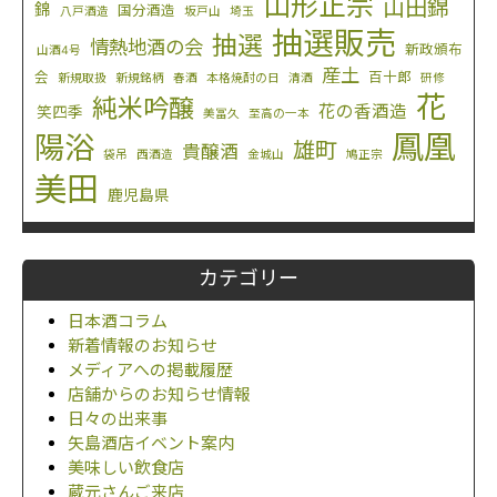
山形正宗
山田錦
錦
国分酒造
八戸酒造
坂戸山
埼玉
抽選販売
抽選
情熱地酒の会
新政頒布
山酒4号
産土
会
百十郎
新規取扱
新規銘柄
春酒
本格焼酎の日
清酒
研修
花
純米吟醸
花の香酒造
笑四季
美冨久
至高の一本
鳳凰
陽浴
雄町
貴醸酒
袋吊
西酒造
金城山
鳩正宗
美田
鹿児島県
カテゴリー
日本酒コラム
新着情報のお知らせ
メディアへの掲載履歴
店舗からのお知らせ情報
日々の出来事
矢島酒店イベント案内
美味しい飲食店
蔵元さんご来店