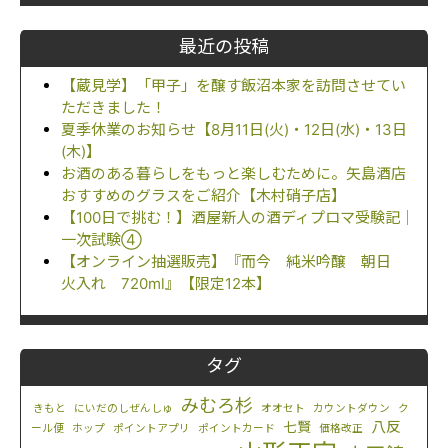
最近の投稿
【蔵見学】「甲子」を醸す飯沼本家を訪問させてい
ただきました！
夏季休業のお知らせ【8月11日(火)・12日(水)・13日
(木)】
お酒のある暮らしをもっと楽しむために。矢島酒店
おすすめのグラスをご紹介【木村硝子店】
【100日で挑む！】酒屋新人の酒ディプロマ受験記｜
一次試験④
【オンライン抽選販売】『而今 純米吟醸 朝日
火入れ 720ml』【限定12本】
タグ
みむろ杉
きもと
にいだのしぜんしゅ
オオセト
カウントダウン
ク
八反
七賢
ール便
ホップ
ポイントアプリ
ポイントカード
価格改正