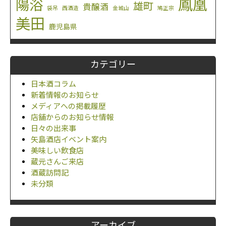
鳳凰
陽浴
雄町
貴醸酒
袋吊
西酒造
金城山
鳩正宗
美田
鹿児島県
カテゴリー
日本酒コラム
新着情報のお知らせ
メディアへの掲載履歴
店舗からのお知らせ情報
日々の出来事
矢島酒店イベント案内
美味しい飲食店
蔵元さんご来店
酒蔵訪問記
未分類
アーカイブ