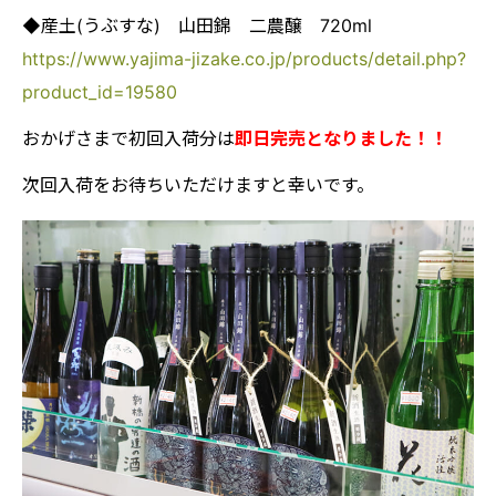
◆産土(うぶすな) 山田錦 二農醸 720ml
https://www.yajima-jizake.co.jp/products/detail.php?
product_id=19580
おかげさまで初回入荷分は
即日完売となりました！！
次回入荷をお待ちいただけますと幸いです。