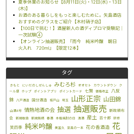
夏季休業のお知らせ【8月11日(火)・12日(水)・13日
(木)】
お酒のある暮らしをもっと楽しむために。矢島酒店
おすすめのグラスをご紹介【木村硝子店】
【100日で挑む！】酒屋新人の酒ディプロマ受験記｜
一次試験④
【オンライン抽選販売】『而今 純米吟醸 朝日
火入れ 720ml』【限定12本】
タグ
みむろ杉
きもと
にいだのしぜんしゅ
オオセト
カウントダウン
ク
八反
七賢
ール便
ホップ
ポイントアプリ
ポイントカード
価格改正
山形正宗
山田錦
錦
国分酒造
八戸酒造
坂戸山
埼玉
抽選販売
抽選
情熱地酒の会
新政頒布
山酒4号
産土
会
百十郎
新規取扱
新規銘柄
春酒
本格焼酎の日
清酒
研修
花
純米吟醸
花の香酒造
笑四季
美冨久
至高の一本