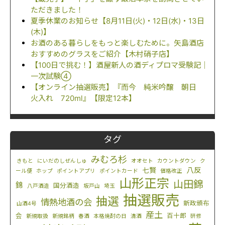
ただきました！
夏季休業のお知らせ【8月11日(火)・12日(水)・13日
(木)】
お酒のある暮らしをもっと楽しむために。矢島酒店
おすすめのグラスをご紹介【木村硝子店】
【100日で挑む！】酒屋新人の酒ディプロマ受験記｜
一次試験④
【オンライン抽選販売】『而今 純米吟醸 朝日
火入れ 720ml』【限定12本】
タグ
みむろ杉
きもと
にいだのしぜんしゅ
オオセト
カウントダウン
ク
八反
七賢
ール便
ホップ
ポイントアプリ
ポイントカード
価格改正
山形正宗
山田錦
錦
国分酒造
八戸酒造
坂戸山
埼玉
抽選販売
抽選
情熱地酒の会
新政頒布
山酒4号
産土
会
百十郎
新規取扱
新規銘柄
春酒
本格焼酎の日
清酒
研修