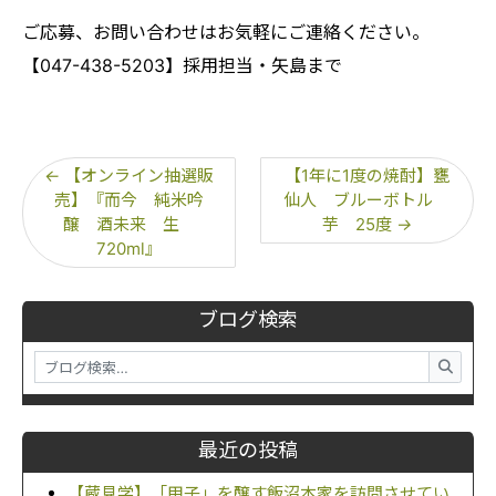
ご応募、お問い合わせはお気軽にご連絡ください。
【047-438-5203】採用担当・矢島まで
←
【オンライン抽選販
【1年に1度の焼酎】甕
売】『而今 純米吟
仙人 ブルーボトル
醸 酒未来 生
芋 25度
→
720ml』
ブログ検索
最近の投稿
【蔵見学】「甲子」を醸す飯沼本家を訪問させてい