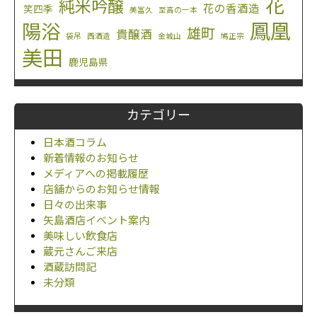
花
純米吟醸
花の香酒造
笑四季
美冨久
至高の一本
鳳凰
陽浴
雄町
貴醸酒
袋吊
西酒造
金城山
鳩正宗
美田
鹿児島県
カテゴリー
日本酒コラム
新着情報のお知らせ
メディアへの掲載履歴
店舗からのお知らせ情報
日々の出来事
矢島酒店イベント案内
美味しい飲食店
蔵元さんご来店
酒蔵訪問記
未分類