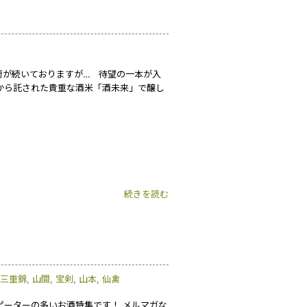
荷が続いておりますが… 待望の一本が入
から託された貴重な酒米「酒未来」で醸し
続きを読む
三重錦
,
山間
,
宝剣
,
山本
,
仙禽
ピーターの多いお酒特集です！ メルマガな