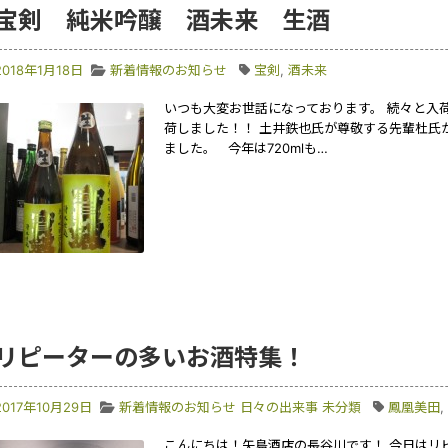
宝剣 純米吟醸 酒未来 生酒
2018年1月18日
新着情報のお知らせ
宝剣
,
酒未来
いつも大変お世話になっております。 続々と入
荷しました！！ 土井鉄也氏が尊敬する先輩杜氏
ました。 今年は720mlも…
リピーターの多いお酒特集！
2017年10月29日
新着情報のお知らせ
日々の出来事
未分類
鳳凰美田
,
こんにちは！矢島酒店の長谷川です！ 今日はリ