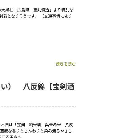
の大黒柱「広島県 宝剣酒造」より特別な
9に到着となりそうです。 （交通事情により
続きを読む
まい） 八反錦【宝剣酒
 本日は「宝剣 純米酒 呉未希米 八反
、適度な香りとじんわりと染み渡るやさし
るほろ苦さも…