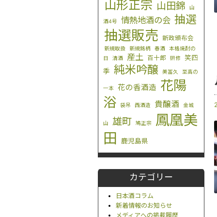
山形正宗
山田錦
山
抽選
情熱地酒の会
酒4号
抽選販売
新政頒布会
新規取扱
新規銘柄
春酒
本格焼酎の
産土
笑四
百十郎
日
清酒
研修
純米吟醸
季
美冨久
至高の
花陽
花の香酒造
一本
浴
貴醸酒
袋吊
西酒造
金城
鳳凰美
雄町
山
鳩正宗
田
鹿児島県
カテゴリー
日本酒コラム
新着情報のお知らせ
メディアへの掲載履歴