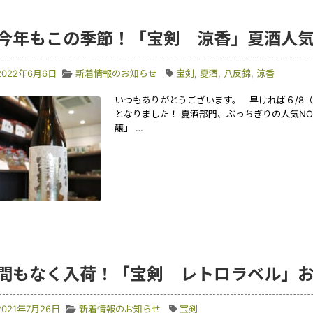
今年もこの季節！「宝剣 涼香」夏酒人気N
2022年6月6日
新着情報のお知らせ
宝剣
,
夏酒
,
八反錦
,
涼香
いつもありがとうございます。 早ければ６/8（
となりました！ 夏酒部門、ぶっちぎりの人気NO
醸」 …
間もなく入荷！「宝剣 レトロラベル」
2021年7月26日
新着情報のお知らせ
宝剣