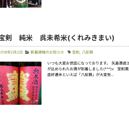
宝剣 純米 呉未希米(くれみきまい)
2018年2月2日
新着情報のお知らせ
宝剣
,
八反錦
いつも大変お世話になっております。 矢島酒店
が込められたお酒が到着しました(*^^)v 宝剣
造好適米といえば「八反錦」が大変有…