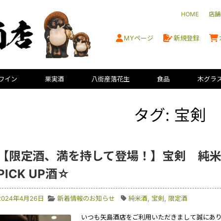
HOME
店舗
MYページ
新規登録
ワイン
果実酒
八街産落花生
食品
木グラ
タグ: 宝剣
【限定酒、満を持して登場！】宝剣 純
PICK UP酒☆
2024年4月26日
新着情報のお知らせ
純米酒
,
宝剣
,
限定酒
いつも矢島酒店をご利用いただきまして誠にありが