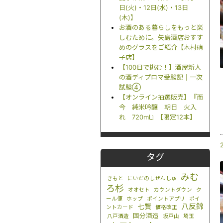
日(火)・12日(水)・13日
(木)】
お酒のある暮らしをもっと楽
しむために。矢島酒店おすす
めのグラスをご紹介【木村硝
子店】
【100日で挑む！】酒屋新人
の酒ディプロマ受験記｜一次
試験④
【オンライン抽選販売】『而
今 純米吟醸 朝日 火入
れ 720ml』【限定12本】
タグ
みむ
きもと
にいだのしぜんしゅ
ろ杉
オオセト
カウントダウン
ク
ール便
ホップ
ポイントアプリ
ポイ
八反錦
七賢
ントカード
価格改正
国分酒造
八戸酒造
坂戸山
埼玉