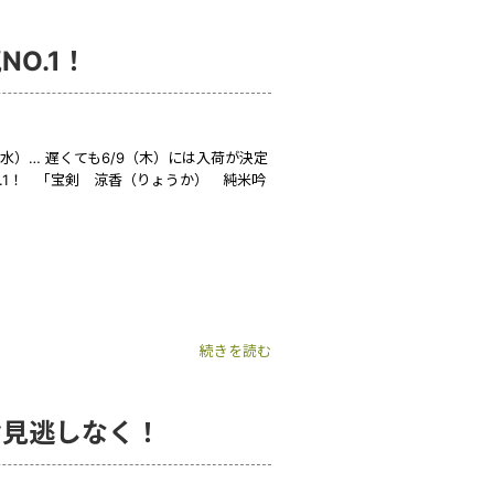
O.1！
水）… 遅くても6/9（木）には入荷が決定
.1！ 「宝剣 涼香（りょうか） 純米吟
続きを読む
お見逃しなく！