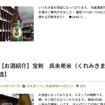
いつも大変お世話になっております。 矢島酒店
お酒のご案内がきました！ 最短で7/28～7/2
遅れる可能性あり） ◆SAKE C…
【お酒紹介】宝剣 呉未希米（くれみき
造】
2019年11月11日
日本酒コラム
新着情報のお知らせ
宝剣
お世話になっております、スタッフの岡野です。
錦」をご紹介させていただきます。 開栓4日目
い旨みが美味しいです。 ほんのりと口の中に残