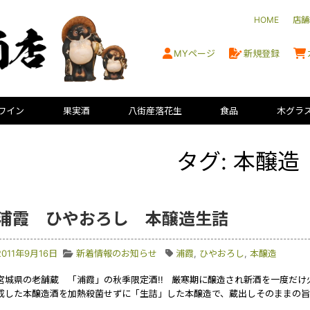
HOME
店舗
MYページ
新規登録
ワイン
果実酒
八街産落花生
食品
木グラ
タグ: 本醸造
浦霞 ひやおろし 本醸造生詰
2011年9月16日
新着情報のお知らせ
浦霞
,
ひやおろし
,
本醸造
宮城県の老舗蔵 「浦霞」の秋季限定酒!! 厳寒期に醸造され新酒を一度だ
成した本醸造酒を加熱殺菌せずに「生詰」した本醸造で、蔵出しそのままの旨さで