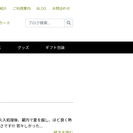
紹介
ご利用案内
BLOG
お問合わせ
カート
ス
グッズ
ギフト包装
け火入処理後、蔵内で夏を越し、ほど良く熟
す!!! 若々しかった…
続きを読む