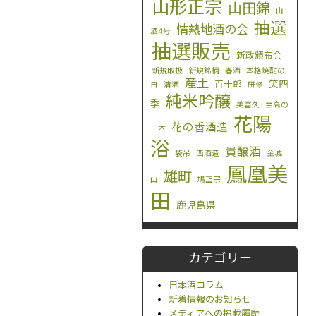
山形正宗
山田錦
山
抽選
情熱地酒の会
酒4号
抽選販売
新政頒布会
新規取扱
新規銘柄
春酒
本格焼酎の
産土
笑四
百十郎
日
清酒
研修
純米吟醸
季
美冨久
至高の
花陽
花の香酒造
一本
浴
貴醸酒
袋吊
西酒造
金城
鳳凰美
雄町
山
鳩正宗
田
鹿児島県
カテゴリー
日本酒コラム
新着情報のお知らせ
メディアへの掲載履歴