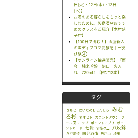
日(火)・12日(水)・13日
(木)】
お酒のある暮らしをもっと楽
しむために。矢島酒店おすす
めのグラスをご紹介【木村硝
子店】
【100日で挑む！】酒屋新人
の酒ディプロマ受験記｜一次
試験④
【オンライン抽選販売】『而
今 純米吟醸 朝日 火入
れ 720ml』【限定12本】
タグ
みむ
きもと
にいだのしぜんしゅ
ろ杉
オオセト
カウントダウン
ク
ール便
ホップ
ポイントアプリ
ポイ
八反錦
七賢
ントカード
価格改正
国分酒造
八戸酒造
坂戸山
埼玉