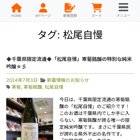
メニュー
HOME
MYページ
新規登録
カート
タグ: 松尾自慢
◆千葉県限定流通◆「松尾自慢」寒菊銘醸の特別な純米
吟醸☆彡
2024年7月3日
新着情報のお知らせ
寒菊
,
寒菊銘醸
,
松尾自慢
今日は、千葉県限定流通の寒菊銘
醸の「松尾自慢」のご紹介です！
このお酒は千葉県内でしか手に入
らない、寒菊銘醸が誇る唯一の限
定純米吟醸です。 まさに千葉県民
が誇れる県外不出の名作です。