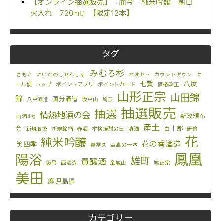
【オンライン抽選販売】『而今 純米吟醸 朝日
火入れ 720ml』【限定12本】
タグ
みむろ杉
きもと
にいだのしぜんしゅ
オオセト
カウントダウン
ク
八反
七賢
ール便
ホップ
ポイントアプリ
ポイントカード
価格改正
山形正宗
山田錦
錦
国分酒造
八戸酒造
坂戸山
埼玉
抽選販売
抽選
情熱地酒の会
新政頒布
山酒4号
産土
会
百十郎
新規取扱
新規銘柄
春酒
本格焼酎の日
清酒
研修
花
純米吟醸
花の香酒造
笑四季
美冨久
至高の一本
鳳凰
陽浴
雄町
貴醸酒
袋吊
西酒造
金城山
鳩正宗
美田
鹿児島県
カテゴリー