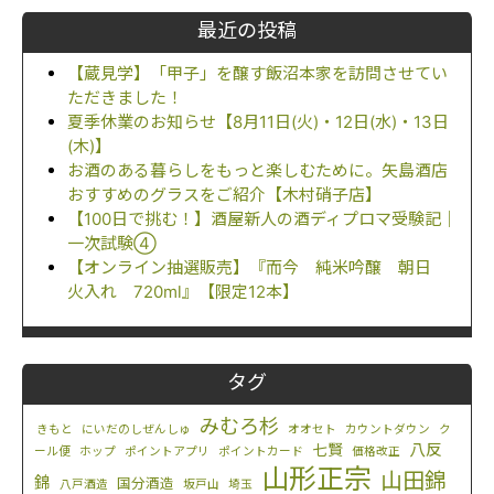
最近の投稿
【蔵見学】「甲子」を醸す飯沼本家を訪問させてい
ただきました！
夏季休業のお知らせ【8月11日(火)・12日(水)・13日
(木)】
お酒のある暮らしをもっと楽しむために。矢島酒店
おすすめのグラスをご紹介【木村硝子店】
【100日で挑む！】酒屋新人の酒ディプロマ受験記｜
一次試験④
【オンライン抽選販売】『而今 純米吟醸 朝日
火入れ 720ml』【限定12本】
タグ
みむろ杉
きもと
にいだのしぜんしゅ
オオセト
カウントダウン
ク
八反
七賢
ール便
ホップ
ポイントアプリ
ポイントカード
価格改正
山形正宗
山田錦
錦
国分酒造
八戸酒造
坂戸山
埼玉