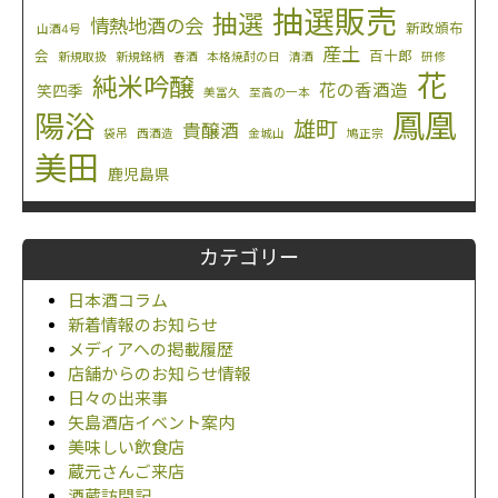
抽選販売
抽選
情熱地酒の会
新政頒布
山酒4号
産土
会
百十郎
新規取扱
新規銘柄
春酒
本格焼酎の日
清酒
研修
花
純米吟醸
花の香酒造
笑四季
美冨久
至高の一本
鳳凰
陽浴
雄町
貴醸酒
袋吊
西酒造
金城山
鳩正宗
美田
鹿児島県
カテゴリー
日本酒コラム
新着情報のお知らせ
メディアへの掲載履歴
店舗からのお知らせ情報
日々の出来事
矢島酒店イベント案内
美味しい飲食店
蔵元さんご来店
酒蔵訪問記