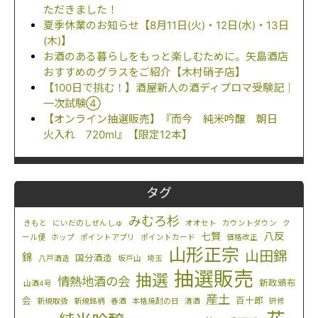
ただきました！
夏季休業のお知らせ【8月11日(火)・12日(水)・13日
(木)】
お酒のある暮らしをもっと楽しむために。矢島酒店
おすすめのグラスをご紹介【木村硝子店】
【100日で挑む！】酒屋新人の酒ディプロマ受験記｜
一次試験④
【オンライン抽選販売】『而今 純米吟醸 朝日
火入れ 720ml』【限定12本】
タグ
みむろ杉
きもと
にいだのしぜんしゅ
オオセト
カウントダウン
ク
八反
七賢
ール便
ホップ
ポイントアプリ
ポイントカード
価格改正
山形正宗
山田錦
錦
国分酒造
八戸酒造
坂戸山
埼玉
抽選販売
抽選
情熱地酒の会
新政頒布
山酒4号
産土
会
百十郎
新規取扱
新規銘柄
春酒
本格焼酎の日
清酒
研修