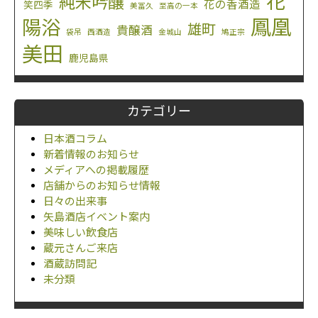
花
純米吟醸
花の香酒造
笑四季
美冨久
至高の一本
鳳凰
陽浴
雄町
貴醸酒
袋吊
西酒造
金城山
鳩正宗
美田
鹿児島県
カテゴリー
日本酒コラム
新着情報のお知らせ
メディアへの掲載履歴
店舗からのお知らせ情報
日々の出来事
矢島酒店イベント案内
美味しい飲食店
蔵元さんご来店
酒蔵訪問記
未分類