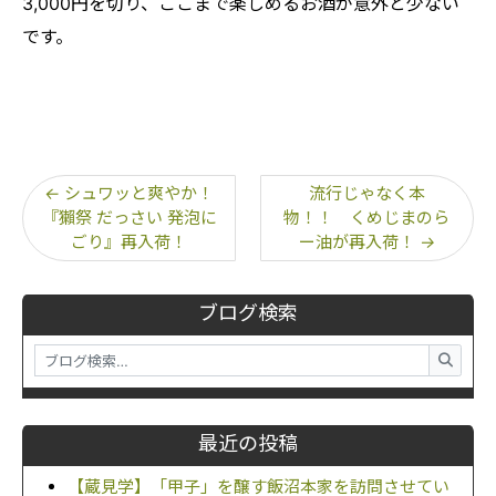
3,000円を切り、ここまで楽しめるお酒が意外と少ない
です。
←
シュワッと爽やか！
流行じゃなく本
『獺祭 だっさい 発泡に
物！！ くめじまのら
ごり』再入荷！
ー油が再入荷！
→
ブログ検索
最近の投稿
【蔵見学】「甲子」を醸す飯沼本家を訪問させてい